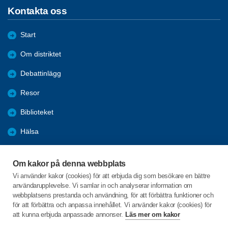
Kontakta oss
Start
Om distriktet
Debattinlägg
Resor
Biblioteket
Hälsa
Nyheter
Om kakor på denna webbplats
Utbildning
Vi använder kakor (cookies) för att erbjuda dig som besökare en bättre
användarupplevelse. Vi samlar in och analyserar information om
Bli medlem
webbplatsens prestanda och användning, för att förbättra funktioner och
för att förbättra och anpassa innehållet. Vi använder kakor (cookies) för
att kunna erbjuda anpassade annonser.
Läs mer om kakor
C/o:Anders M Johansson