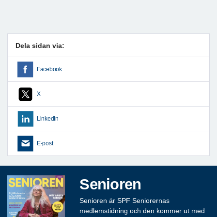
Dela sidan via:
Facebook
X
LinkedIn
E-post
Senioren
Senioren är SPF Seniorernas
medlemstidning och den kommer ut med