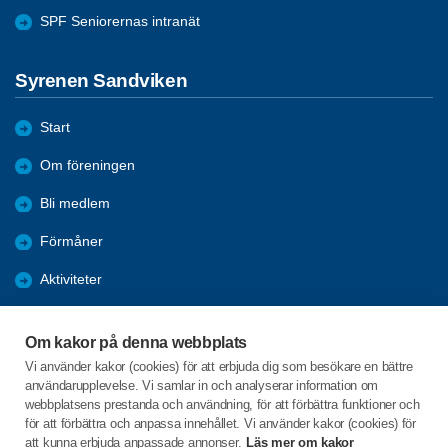
SPF Seniorernas intranät
Syrenen Sandviken
Start
Om föreningen
Bli medlem
Förmåner
Aktiviteter
Nyheter
Om kakor på denna webbplats
Program
Vi använder kakor (cookies) för att erbjuda dig som besökare en bättre
användarupplevelse. Vi samlar in och analyserar information om
Utbildning
webbplatsens prestanda och användning, för att förbättra funktioner och
för att förbättra och anpassa innehållet. Vi använder kakor (cookies) för
att kunna erbjuda anpassade annonser.
Läs mer om kakor