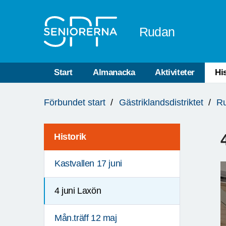
Till övergripande innehåll
Rudan
Start
Almanacka
Aktiviteter
Hi
Du
Förbundet start
Gästriklandsdistriktet
R
är
här:
Historik
Kastvallen 17 juni
4 juni Laxön
Mån.träff 12 maj