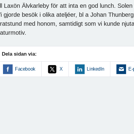
ill Laxön Älvkarleby för att inta en god lunch. Sol
i gjorde besök i olika ateljéer, bl a Johan Thunbergs 
ratstund med honom, samtidigt som vi kunde njut
aturmotiv.
Dela sidan via:
Facebook
X
LinkedIn
E-