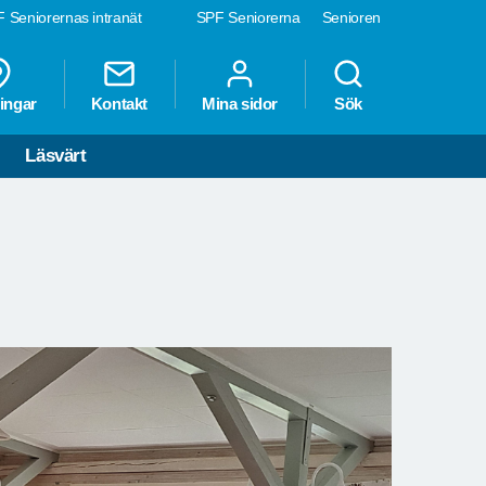
 Seniorernas intranät
SPF Seniorerna
Senioren
ingar
Kontakt
Mina sidor
Sök
Läsvärt