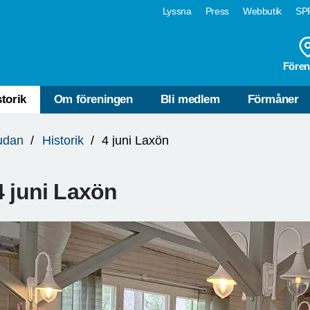
Lyssna
Press
Webbutik
SPF
Fören
storik
Om föreningen
Bli medlem
Förmåner
udan
Historik
4 juni Laxön
4 juni Laxön