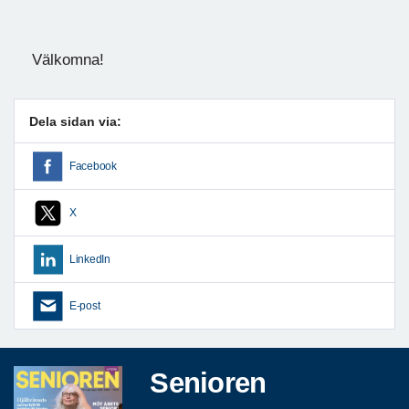
Välkomna!
Dela sidan via:
Facebook
X
LinkedIn
E-post
Senioren