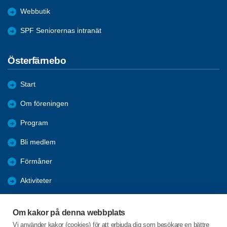
Webbutik
SPF Seniorernas intranät
Österfärnebo
Start
Om föreningen
Program
Bli medlem
Förmåner
Aktiviteter
Nyheter
Om kakor på denna webbplats
Bildgalleri
Vi använder kakor (cookies) för att erbjuda dig som besökare en bättre