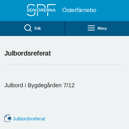
Till övergripande innehåll
Österfärnebo
Sök
Meny
Julbordsreferat
Julbord i Bygdegården 7/12
Julbordsreferat