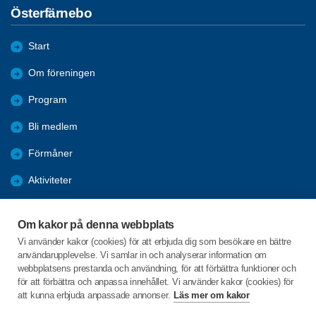
Österfärnebo
Start
Om föreningen
Program
Bli medlem
Förmåner
Aktiviteter
Nyheter
Om kakor på denna webbplats
Bildgalleri
Vi använder kakor (cookies) för att erbjuda dig som besökare en bättre
användarupplevelse. Vi samlar in och analyserar information om
Mötesreferat
webbplatsens prestanda och användning, för att förbättra funktioner och
för att förbättra och anpassa innehållet. Vi använder kakor (cookies) för
att kunna erbjuda anpassade annonser.
Läs mer om kakor
C/o:Alvar Olsson