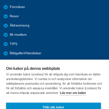
Förmåner
Resor
Äldreomsorg
Bli medlem
TIPS
Bildgalleri/Händelser
Händer våren 2026
Om kakor på denna webbplats
Nyheter
Vi använder kakor (cookies) för att erbjuda dig som besökare en bättre
användarupplevelse. Vi samlar in och analyserar information om
Övrigt
webbplatsens prestanda och användning, för att förbättra funktioner och
för att förbättra och anpassa innehållet. Vi använder kakor (cookies) för
att kunna erbjuda anpassade annonser.
Läs mer om kakor
C/o:Torbjörn Nordström
Björkhagsgatan 45
813 30 Hofors
Tillåt alla kakor