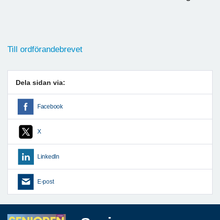
Till ordförandebrevet
Dela sidan via:
Facebook
X
LinkedIn
E-post