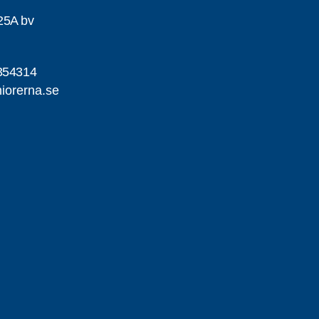
25A bv
354314
iorerna.se