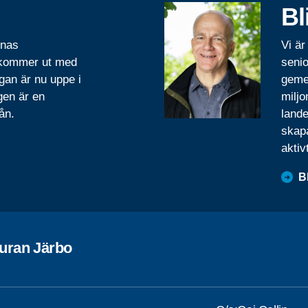
Bl
rnas
Vi är
 kommer ut med
senio
gan är nu uppe i
geme
gen är en
miljo
ån.
lande
skapa
aktiv
B
uran Järbo