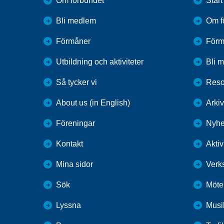
Om förbundet
Start
Bli medlem
Om f
Förmåner
Förm
Utbildning och aktiviteter
Bli 
Så tycker vi
Reso
About us (in English)
Arkiv
Föreningar
Nyhe
Kontakt
Aktiv
Mina sidor
Verk
Sök
Möten
Lyssna
Musi