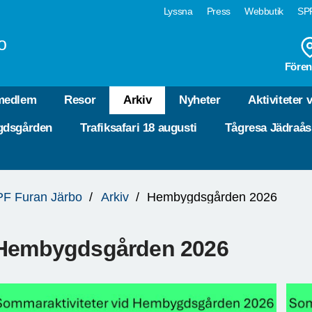
Lyssna
Press
Webbutik
SPF
o
Fören
 medlem
Resor
Arkiv
Nyheter
Aktiviteter 
gdsgården
Trafiksafari 18 augusti
Tågresa Jädraås 
F Furan Järbo
Arkiv
Hembygdsgården 2026
Hembygdsgården 2026