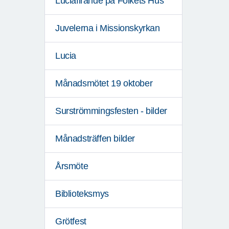
Luciafirande på Folkets Hus
Juvelerna i Missionskyrkan
Lucia
Månadsmötet 19 oktober
Surströmmingsfesten - bilder
Månadsträffen bilder
Årsmöte
Biblioteksmys
Grötfest