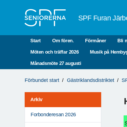
Till övergripande innehåll
SPF Furan Järb
Start
Om fören.
Förmåner
Bli
Möten och träffar 2026
Musik på Hemby
Månadsmöte 27 augusti
Du
Förbundet start
Gästriklandsdistriktet
SP
är
här:
Arkiv
Forbonderesan 2026