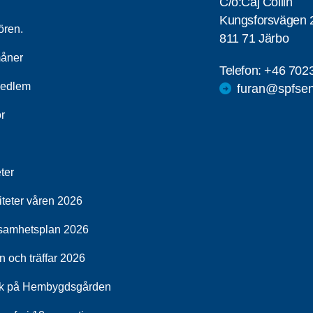
C/o:Caj Collin
Kungsforsvägen 
ören.
811 71 Järbo
åner
Telefon:
+46 702
medlem
furan@spfsen
r
ter
iteter våren 2026
samhetsplan 2026
 och träffar 2026
k på Hembygdsgården