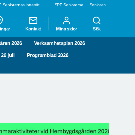
 Seniorernas intranät
SPF Seniorerna
Senioren
ingar
Kontakt
Mina sidor
Sök
våren 2026
Verksamhetsplan 2026
26 juli
Programblad 2026