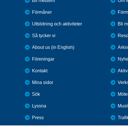
Bli medlem
Om f
Förmåner
Förm
Utbildning och aktiviteter
Bli 
Så tycker vi
Reso
About us (in English)
Arkiv
Föreningar
Nyhe
Kontakt
Aktiv
Mina sidor
Verk
Sök
Möten
Lyssna
Musi
Press
Trafi