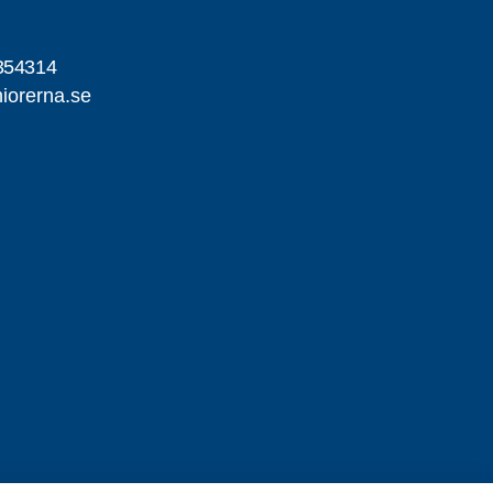
354314
iorerna.se