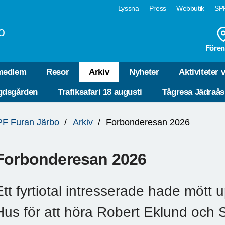
Lyssna
Press
Webbutik
SPF
o
Fören
 medlem
Resor
Arkiv
Nyheter
Aktiviteter 
gdsgården
Trafiksafari 18 augusti
Tågresa Jädraås 
F Furan Järbo
Arkiv
Forbonderesan 2026
Forbonderesan 2026
Ett fyrtiotal intresserade hade mött 
Hus för att höra Robert Eklund och