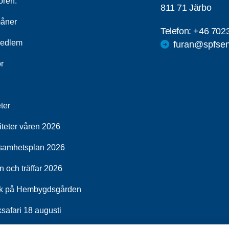
ören.
811 71 Järbo
åner
Telefon:
+46 702
medlem
furan@spfsen
r
ter
iteter våren 2026
samhetsplan 2026
 och träffar 2026
k på Hembygdsgården
ksafari 18 augusti