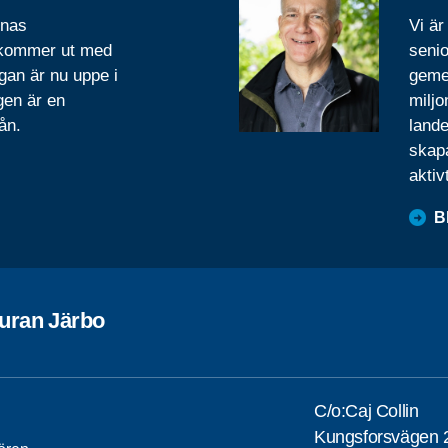
rnas
Vi är
 kommer ut med
senio
gan är nu uppe i
geme
gen är en
miljo
ån.
lande
skapa
aktiv
B
uran Järbo
C/o:Caj Collin
Kungsforsvägen 