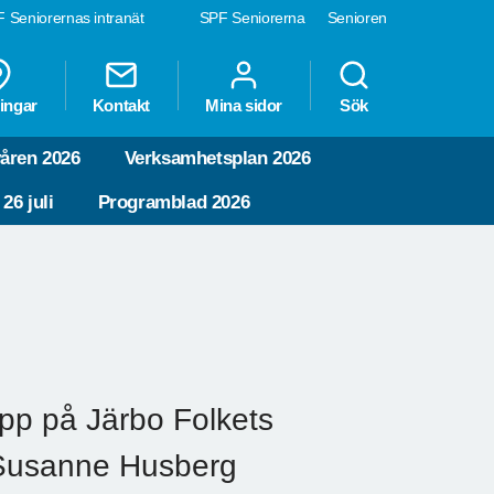
 Seniorernas intranät
SPF Seniorerna
Senioren
ingar
Kontakt
Mina sidor
Sök
våren 2026
Verksamhetsplan 2026
26 juli
Programblad 2026
upp på Järbo Folkets
 Susanne Husberg