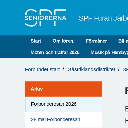
Till övergripande innehåll
SPF Furan Järb
Start
Om fören.
Förmåner
Bli
Möten och träffar 2026
Musik på Hemby
Du
Förbundet start
Gästriklandsdistriktet
SP
är
här:
Arkiv
Forbonderesan 2026
28 maj Forbonderesan