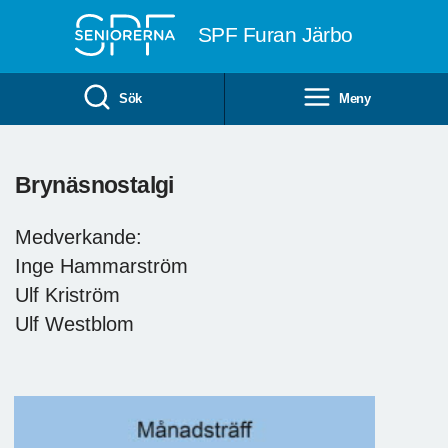
Till övergripande innehåll
SPF Furan Järbo
Sök
Meny
Brynäsnostalgi
Medverkande:
Inge Hammarström
Ulf Kriström
Ulf Westblom