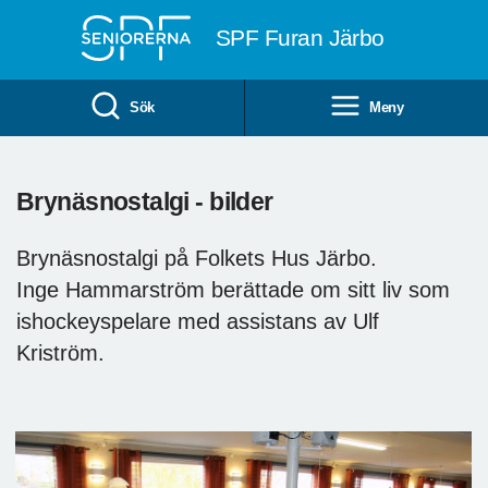
Till övergripande innehåll
SPF Furan Järbo
Sök
Meny
Brynäsnostalgi - bilder
Brynäsnostalgi på Folkets Hus Järbo.
Inge Hammarström berättade om sitt liv som
ishockeyspelare med assistans av Ulf
Kriström.