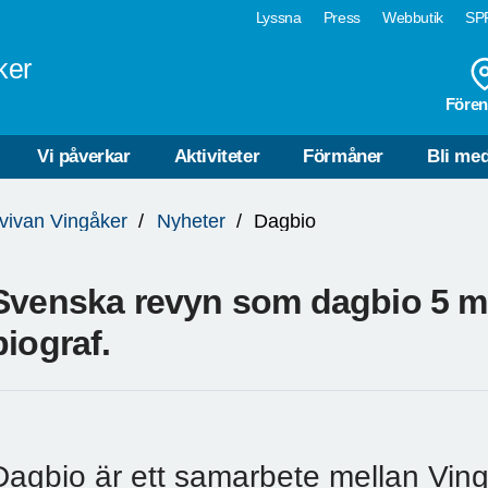
Lyssna
Press
Webbutik
SPF
ker
Fören
Vi påverkar
Aktiviteter
Förmåner
Bli me
lvivan Vingåker
Nyheter
Dagbio
Svenska revyn som dagbio 5 ma
biograf.
Dagbio är ett samarbete mellan Ving