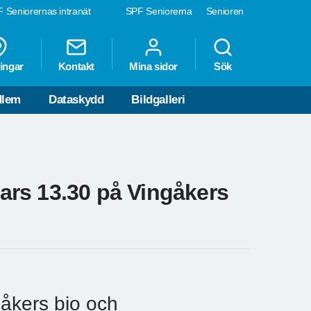
 Seniorernas intranät
SPF Seniorerna
Senioren
ingar
Kontakt
Mina sidor
Sök
dlem
Dataskydd
Bildgalleri
rs 13.30 på Vingåkers
åkers bio och