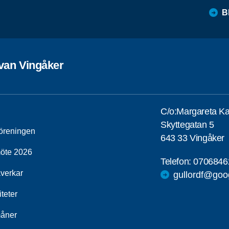
B
ivan Vingåker
C/o:Margareta Ka
Skyttegatan 5
öreningen
643 33 Vingåker
öte 2026
Telefon:
0706846
åverkar
gullordf@goo
iteter
åner