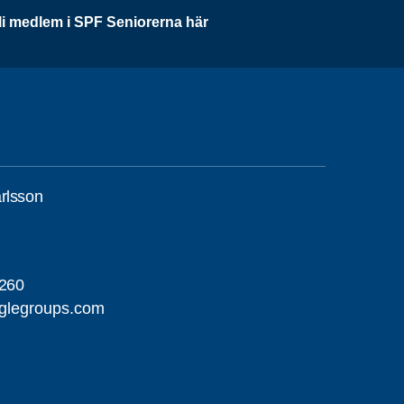
li medlem i SPF Seniorerna här
rlsson
260
glegroups.com