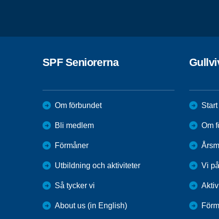
SPF Seniorerna
Gullv
Om förbundet
Start
Bli medlem
Om f
Förmåner
Årsm
Utbildning och aktiviteter
Vi p
Så tycker vi
Aktiv
About us (in English)
Förm