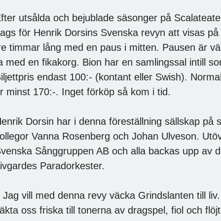
fter utsålda och bejublade säsonger på Scalateater
ags för Henrik Dorsins Svenska revyn att visas på b
re timmar lång med en paus i mitten. Pausen är väl
a med en fikakorg. Bion har en samlingssal intill so
iljettpris endast 100:- (kontant eller Swish). Normalp
r minst 170:-. Inget förköp så kom i tid.
enrik Dorsin har i denna föreställning sällskap på
ollegor Vanna Rosenberg och Johan Ulveson. Utöve
venska Sånggruppen AB och alla backas upp av de
ivgardes Paradorkester.
 Jag vill med denna revy väcka Grindslanten till liv.
läkta oss friska till tonerna av dragspel, fiol och flö