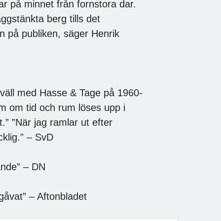
nar på minnet från fornstora dar.
ggstänkta berg tills det
n på publiken, säger Henrik
lkväll med Hasse & Tage på 1960-
om om tid och rum löses upp i
gt.” ”När jag ramlar ut efter
klig.” – SvD
rande” – DN
gåvat” – Aftonbladet