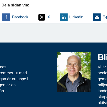
Dela sidan via:
Facebook
X
LinkedIn
E-
Bl
rnas
Vi är
 kommer ut med
senio
gan är nu uppe i
geme
gen är en
miljo
ån.
lande
skapa
aktiv