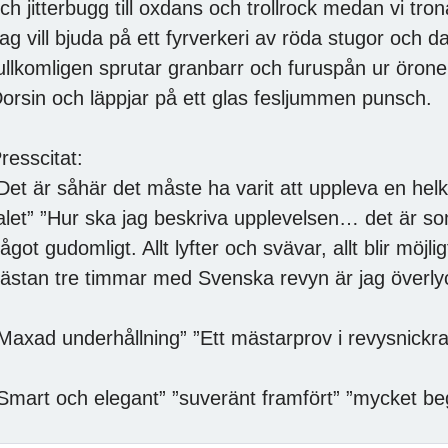
ch jitterbugg till oxdans och trollrock medan vi tro
ag vill bjuda på ett fyrverkeri av röda stugor och da
ullkomligen sprutar granbarr och furuspån ur örone
orsin och läppjar på ett glas fesljummen punsch.
resscitat:
Det är såhär det måste ha varit att uppleva en he
alet” ”Hur ska jag beskriva upplevelsen… det är s
ågot gudomligt. Allt lyfter och svävar, allt blir möjli
ästan tre timmar med Svenska revyn är jag överlyc
Maxad underhållning” ”Ett mästarprov i revysnick
Smart och elegant” ”suveränt framfört” ”mycket be