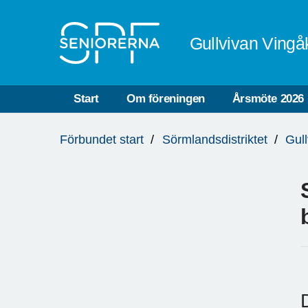
Till övergripande innehåll
Gullvivan Vingå
Start
Om föreningen
Årsmöte 2026
Du
Förbundet start
Sörmlandsdistriktet
Gul
är
här: