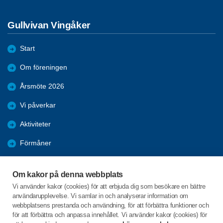
Gullvivan Vingåker
Start
Om föreningen
Årsmöte 2026
Vi påverkar
Aktiviteter
Förmåner
Bli medlem
Om kakor på denna webbplats
Dataskydd
Vi använder kakor (cookies) för att erbjuda dig som besökare en bättre
användarupplevelse. Vi samlar in och analyserar information om
Bildgalleri
webbplatsens prestanda och användning, för att förbättra funktioner och
för att förbättra och anpassa innehållet. Vi använder kakor (cookies) för