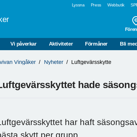
Lyssna
Press
Webbutik
SPF
ker
Fören
Vi påverkar
Aktiviteter
Förmåner
Bli me
lvivan Vingåker
Nyheter
Luftgevärsskytte
Luftgevärsskyttet hade säsongs
Luftgevärsskyttet har haft säsongsavs
bästa skytt per grupp.