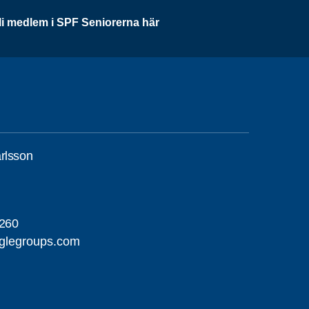
li medlem i SPF Seniorerna här
rlsson
260
glegroups.com