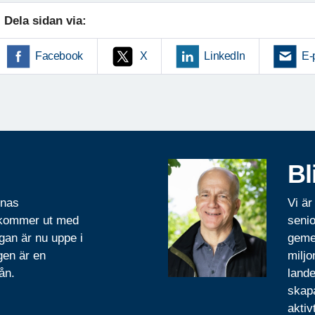
Dela sidan via:
Facebook
X
LinkedIn
E-
Bl
rnas
Vi är
 kommer ut med
senio
gan är nu uppe i
geme
gen är en
miljo
ån.
lande
skapa
aktiv