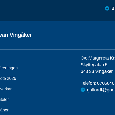
B
ivan Vingåker
C/o:Margareta Ka
Skyttegatan 5
öreningen
643 33 Vingåker
öte 2026
Telefon:
0706846
åverkar
gullordf@goo
iteter
åner