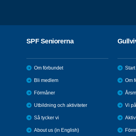
SPF Seniorerna
Gullv
Om förbundet
Start
Bli medlem
Om f
Förmåner
Årsm
Utbildning och aktiviteter
Vi p
Så tycker vi
Aktiv
About us (in English)
Förm