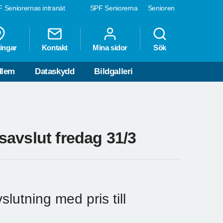
 Seniorernas intranät
SPF Seniorerna
Senioren
ingar
Kontakt
Mina sidor
Sök
dlem
Dataskydd
Bildgalleri
avslut fredag 31/3
lutning med pris till