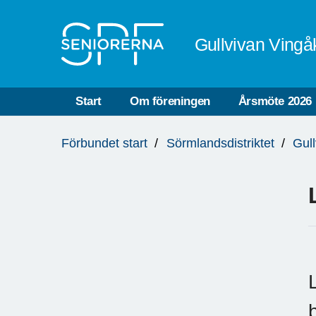
Till övergripande innehåll
Gullvivan Vingå
Start
Om föreningen
Årsmöte 2026
Du
Förbundet start
Sörmlandsdistriktet
Gul
är
här: