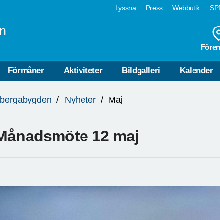
Lyssna
Press
Webbutik
SPF
n
Fören
Förmåner
Aktiviteter
Bildgalleri
Kalender
tbergabygden
Nyheter
Maj
Månadsmöte 12 maj