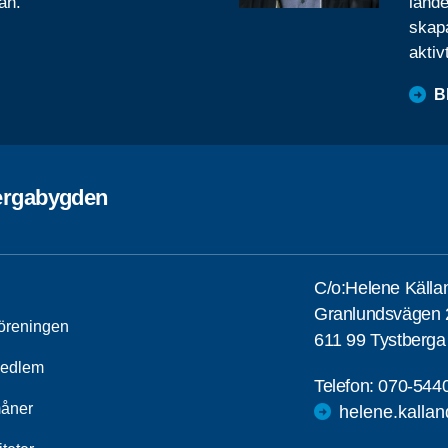
ån.
lande
skapa
aktiv
B
ergabygden
C/o:Helene Källa
Granlundsvägen 
öreningen
611 99 Tystberga
medlem
Telefon:
070-544
åner
helene.kalla