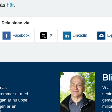
Läs
här
.
Dela sidan via:
Facebook
X
LinkedIn
E-
Bl
rnas
Vi är
 kommer ut med
senio
gan är nu uppe i
geme
gen är en
miljo