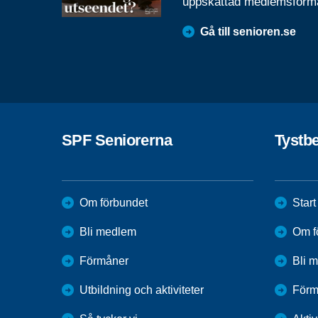
uppskattad medlemsförm
Gå till senioren.se
SPF Seniorerna
Tystb
Om förbundet
Start
Bli medlem
Om f
Förmåner
Bli 
Utbildning och aktiviteter
Förm