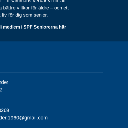
t. Tillsammans verkar vi för att
 bättre villkor för äldre – och ett
t liv för dig som senior.
li medlem i SPF Seniorerna här
nder
2
0269
nder.1960@gmail.com