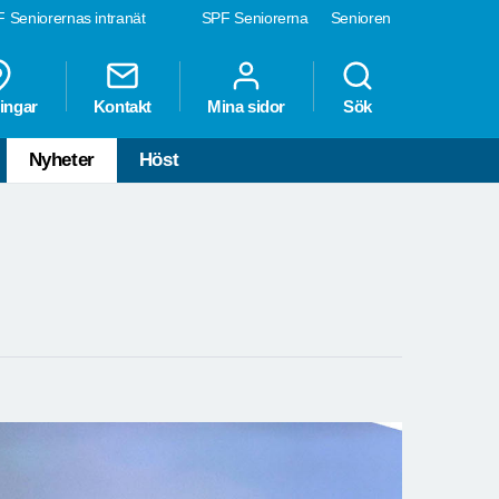
 Seniorernas intranät
SPF Seniorerna
Senioren
ingar
Kontakt
Mina sidor
Sök
Nyheter
Höst