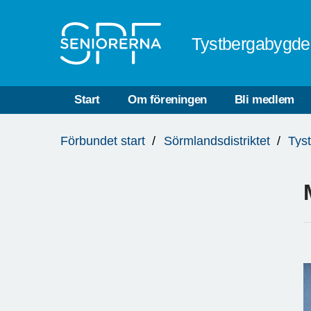
Till övergripande innehåll
Tystbergabygde
Start
Om föreningen
Bli medlem
Du
Förbundet start
Sörmlandsdistriktet
Tys
är
här: