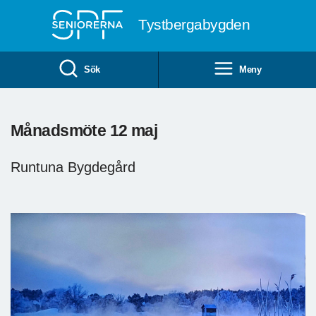
Till övergripande innehåll
Tystbergabygden
Sök
Meny
Månadsmöte 12 maj
Runtuna Bygdegård