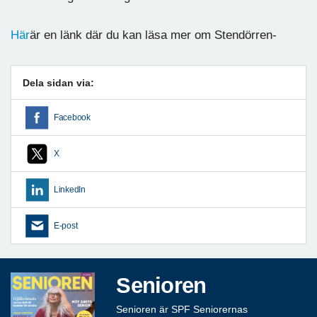
Här
är en länk där du kan läsa mer om Stendörren-
Dela sidan via:
Facebook
X
LinkedIn
E-post
Senioren
Senioren är SPF Seniorernas