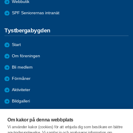
Webbutik
SPF Seniorernas intranät
Tystbergabygden
Start
Om föreningen
Bli medlem
Förmåner
Aktiviteter
Bildgalleri
Kalender
Om kakor på denna webbplats
Nyheter
Vi använder kakor (cookies) för att erbjuda dig som besökare en bättre
användarupplevelse. Vi samlar in och analyserar information om