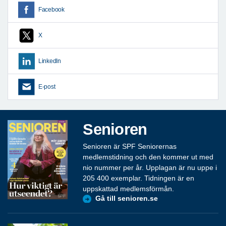
Facebook
X
LinkedIn
E-post
Senioren
Senioren är SPF Seniorernas
medlemstidning och den kommer ut med
nio nummer per år. Upplagan är nu uppe i
205 400 exemplar. Tidningen är en
uppskattad medlemsförmån.
Gå till senioren.se