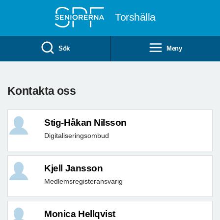
Till övergripande innehåll
Torshälla
Sök
Meny
Kontakta oss
Stig-Håkan Nilsson
Digitaliseringsombud
Kjell Jansson
Medlemsregisteransvarig
Monica Hellqvist