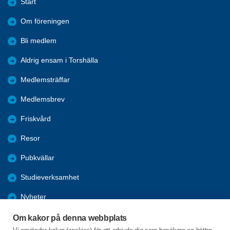
Start
Om föreningen
Bli medlem
Aldrig ensam i Torshälla
Medlemsträffar
Medlemsbrev
Friskvård
Resor
Pubkvällar
Studieverksamhet
Nyheter
Förmåner
Om kakor på denna webbplats