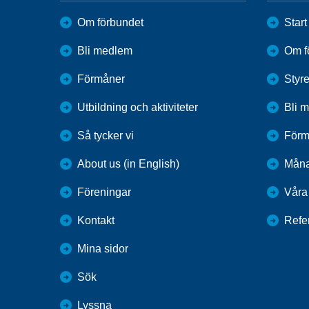
Om förbundet
Start
Bli medlem
Om f
Förmåner
Styr
Utbildning och aktiviteter
Bli 
Så tycker vi
Förm
About us (in English)
Mån
Föreningar
Våra 
Kontakt
Refe
Mina sidor
Sök
Lyssna