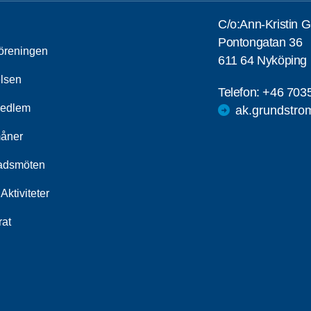
C/o:Ann-Kristin 
Pontongatan 36
öreningen
611 64 Nyköping
elsen
Telefon:
+46 703
medlem
ak.grundstr
åner
adsmöten
Aktiviteter
rat