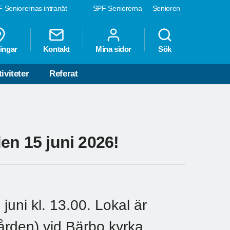
 Seniorernas intranät
SPF Seniorerna
Senioren
ingar
Kontakt
Mina sidor
Sök
iviteter
Referat
en 15 juni 2026!
ni kl. 13.00. Lokal är
rden) vid Bärbo kyrka.