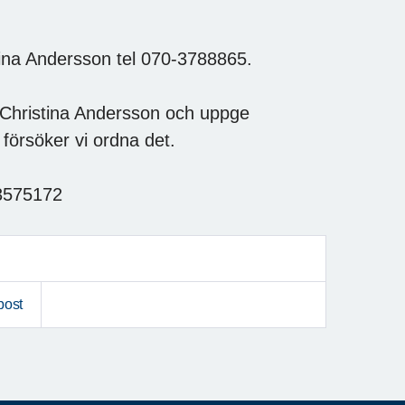
stina Andersson tel 070-3788865.
a Christina Andersson och uppge
försöker vi ordna det.
-3575172
post