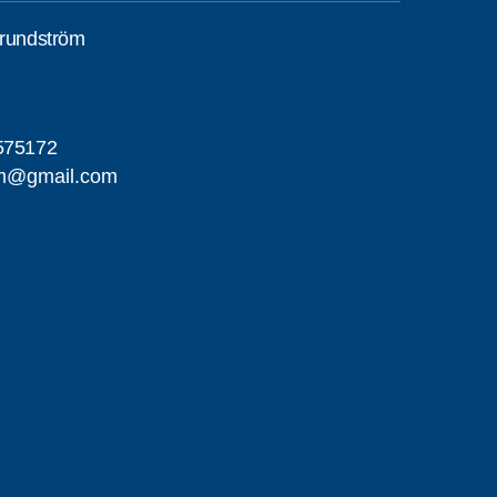
Grundström
575172
om@gmail.com