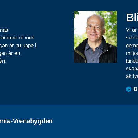
Bl
rnas
Vi är
 kommer ut med
senio
gan är nu uppe i
geme
gen är en
miljo
ån.
lande
skapa
aktiv
B
omta-Vrenabygden