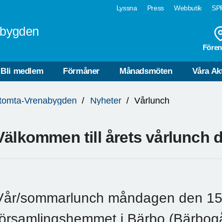
Lyssna
Press
Webbutik
SPF
abygden
Fören
Bli medlem
Förmåner
Månadsmöten
Våra Akt
gtomta-Vrenabygden
Nyheter
Vårlunch
Välkommen till årets vårlunch d
Vår/sommarlunch måndagen den 15 ju
församlingshemmet i Bärbo (Bärbogå