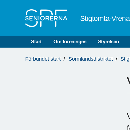
Till övergripande innehåll
Stigtomta-Vren
Start
Om föreningen
Styrelsen
Du
Förbundet start
Sörmlandsdistriktet
Sti
är
här: