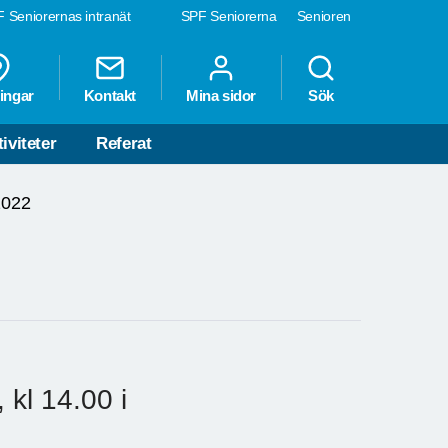
 Seniorernas intranät
SPF Seniorerna
Senioren
ingar
Kontakt
Mina sidor
Sök
iviteter
Referat
2022
kl 14.00 i