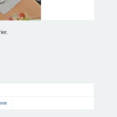
ier.
post