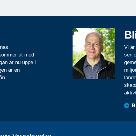
Bl
rnas
Vi är
 kommer ut med
senio
gan är nu uppe i
geme
gen är en
miljo
ån.
lande
skapa
aktiv
B