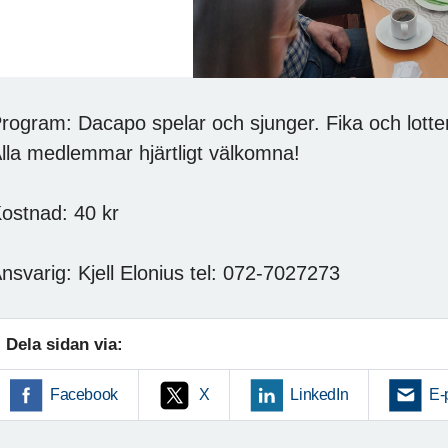
rogram: Dacapo spelar och sjunger. Fika och lotter
lla medlemmar hjärtligt välkomna!
ostnad: 40 kr
nsvarig: Kjell Elonius tel: 072-7027273
Dela sidan via:
Facebook
X
LinkedIn
E-