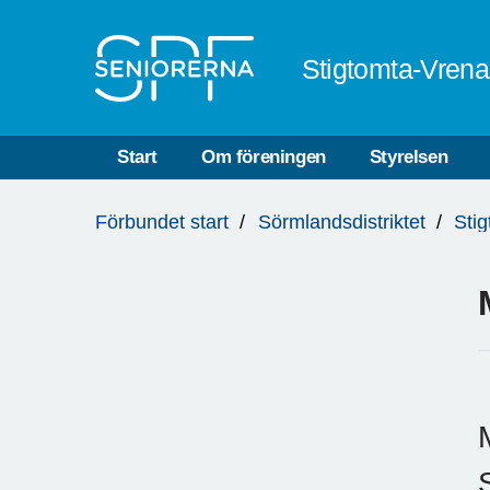
Till övergripande innehåll
Stigtomta-Vren
Start
Om föreningen
Styrelsen
Du
Förbundet start
Sörmlandsdistriktet
Sti
är
här: