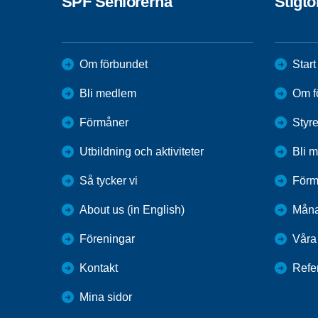
SPF Seniorerna
Stigt
Om förbundet
Start
Bli medlem
Om f
Förmåner
Styr
Utbildning och aktiviteter
Bli 
Så tycker vi
Förm
About us (in English)
Mån
Föreningar
Våra 
Kontakt
Refe
Mina sidor