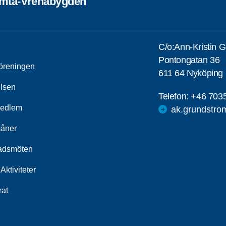
omta-Vrenabygden
C/o:Ann-Kristin 
Pontongatan 36
öreningen
611 64 Nyköping
elsen
Telefon:
+46 703
medlem
ak.grundstr
åner
adsmöten
Aktiviteter
rat