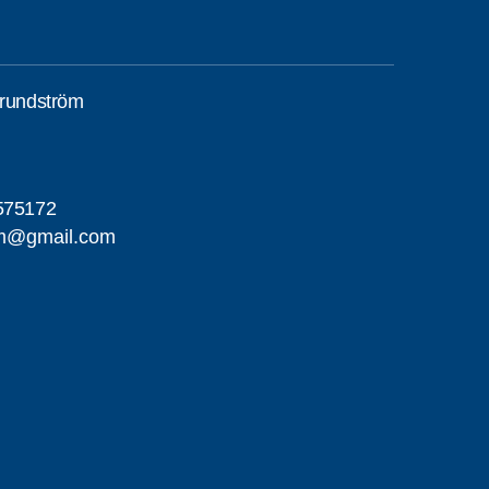
Grundström
575172
om@gmail.com