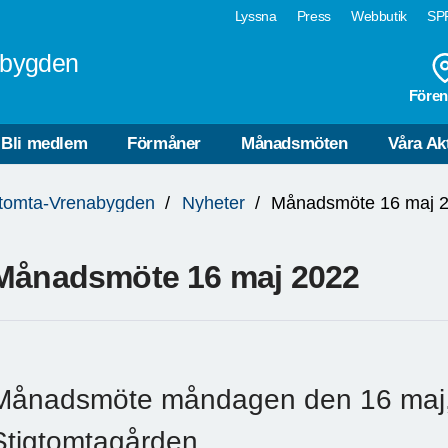
Lyssna
Press
Webbutik
SPF
abygden
Fören
Bli medlem
Förmåner
Månadsmöten
Våra Akt
gtomta-Vrenabygden
Nyheter
Månadsmöte 16 maj 
Månadsmöte 16 maj 2022
Månadsmöte måndagen den 16 maj, 
Stigtomtagården.