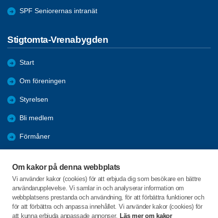
SPF Seniorernas intranät
Stigtomta-Vrenabygden
Start
Om föreningen
Styrelsen
Bli medlem
Förmåner
Månadsmöten
Om kakor på denna webbplats
Våra Aktiviteter
Vi använder kakor (cookies) för att erbjuda dig som besökare en bättre
användarupplevelse. Vi samlar in och analyserar information om
Referat
webbplatsens prestanda och användning, för att förbättra funktioner och
för att förbättra och anpassa innehållet. Vi använder kakor (cookies) för
att kunna erbjuda anpassade annonser.
Läs mer om kakor