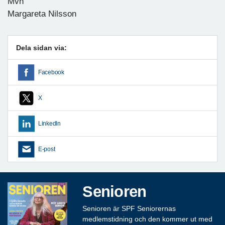
Mvh
Margareta Nilsson
Dela sidan via:
Facebook
X
LinkedIn
E-post
Senioren
Senioren är SPF Seniorernas
medlemstidning och den kommer ut med