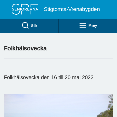
Till övergripande innehåll
Stigtomta-Vrenabygden
Sök
Meny
Folkhälsovecka
Folkhälsovecka den 16 till 20 maj 2022