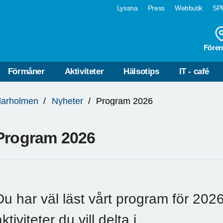
Lyssna
Press
Webbutik
SPF
Fören
Förmåner
Aktiviteter
Hälsotips
IT - café
llarholmen
Nyheter
Program 2026
Program 2026
Du har väl läst vårt program för 202
ktiviteter du vill delta i.