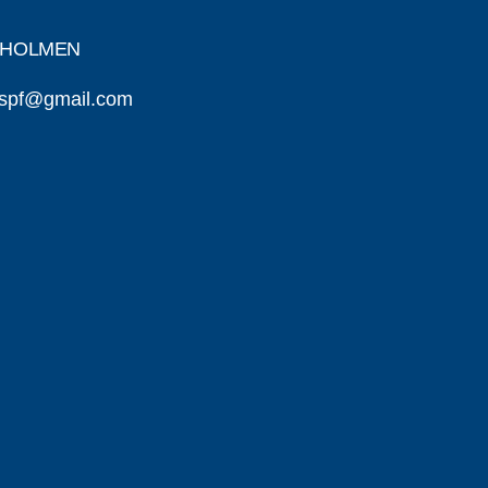
ARHOLMEN
nspf@gmail.com