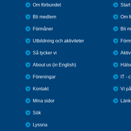
Om förbundet
Start
Bli medlem
Om f
Förmåner
Bli 
Utbildning och aktiviteter
Förm
Så tycker vi
Aktiv
About us (in English)
Häls
Föreningar
IT - 
Kontakt
Vi p
Mina sidor
Länk
Sök
Lyssna