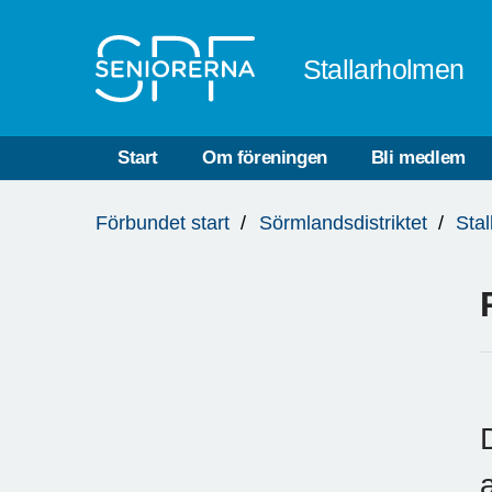
Till övergripande innehåll
Stallarholmen
Start
Om föreningen
Bli medlem
Du
Förbundet start
Sörmlandsdistriktet
Sta
är
här:
a