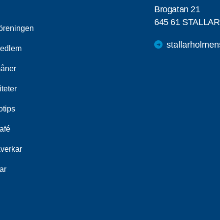
Brogatan 21
645 61 STALL
öreningen
stallarholme
medlem
åner
iteter
otips
café
åverkar
ar