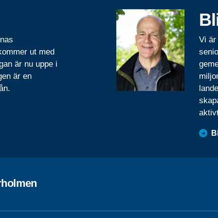
Bl
rnas
Vi är
 kommer ut med
senio
gan är nu uppe i
geme
gen är en
miljo
ån.
lande
skapa
aktiv
B
arholmen