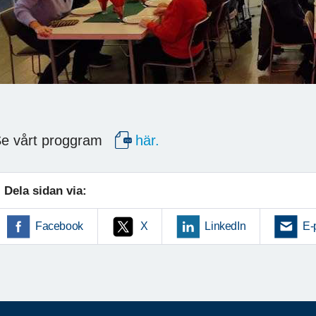
e vårt proggram
här.
Dela sidan via:
Facebook
X
LinkedIn
E-