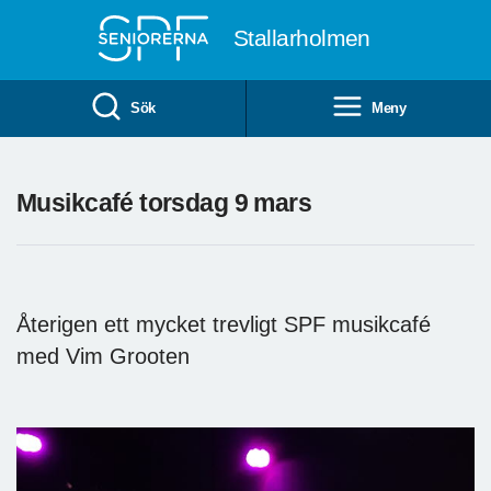
Till övergripande innehåll
Stallarholmen
Sök
Meny
Musikcafé torsdag 9 mars
Återigen ett mycket trevligt SPF musikcafé
med Vim Grooten