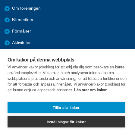
Om föreningen
Bli medlem
Förmåner
Aktiviteter
Hälsotips
Om kakor på denna webbplats
IT - café
Vi använder kakor (cookies) för att erbjuda dig som besökare en bättre
användarupplevelse. Vi samlar in och analyserar information om
Vi påverkar
webbplatsens prestanda och användning, för att förbättra funktioner och
för att förbättra och anpassa innehållet. Vi använder kakor (cookies) för
Länkar
att kunna erbjuda anpassade annonser.
Läs mer om kakor
Brogatan 21
Tillåt alla kakor
645 61 STALLARHOLMEN
Inställningar för kakor
stallarholmenspf@gmail.com