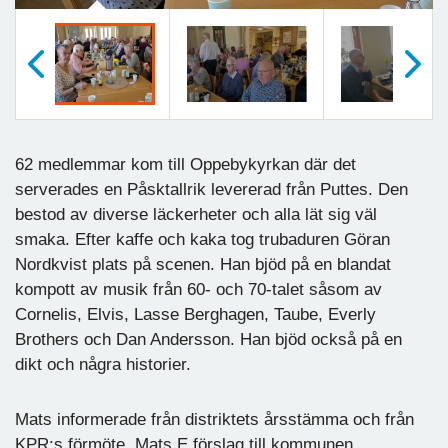
Föregående
Nästa
62 medlemmar kom till Oppebykyrkan där det
serverades en Påsktallrik levererad från Puttes. Den
bestod av diverse läckerheter och alla lät sig väl
smaka. Efter kaffe och kaka tog trubaduren Göran
Nordkvist plats på scenen. Han bjöd på en blandat
kompott av musik från 60- och 70-talet såsom av
Cornelis, Elvis, Lasse Berghagen, Taube, Everly
Brothers och Dan Andersson. Han bjöd också på en
dikt och några historier.
Mats informerade från distriktets årsstämma och från
KPR:s förmöte. Mats E förslag till kommunen