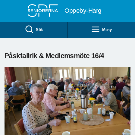
Till övergripande innehåll
Oppeby-Harg
Sök
Meny
Påsktallrik & Medlemsmöte 16/4
Previous
Next