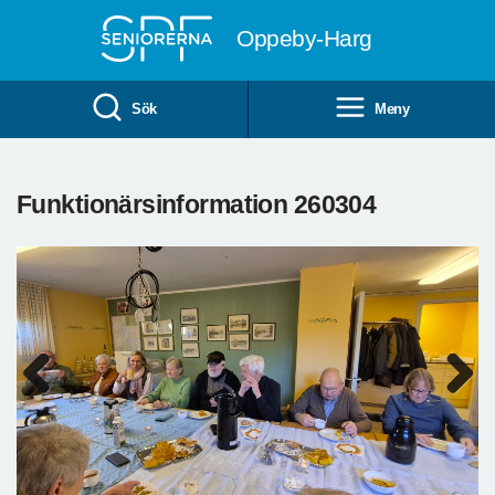
Till övergripande innehåll
Oppeby-Harg
Sök
Meny
Funktionärsinformation 260304
Previous
Next