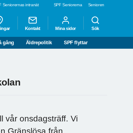
 Seniorernas intranät
SPF Seniorerna
Senioren
ingar
Kontakt
Mina sidor
Sök
å gång
Äldrepolitik
SPF flyttar
kolan
l vår onsdagsträff. Vi
en Gränslösa från