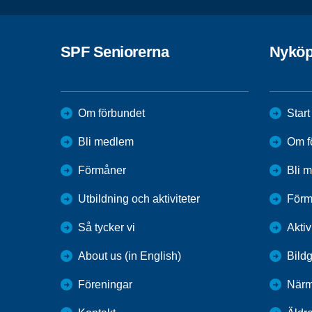
SPF Seniorerna
Nyköp
Om förbundet
Start
Bli medlem
Om f
Förmåner
Bli 
Utbildning och aktiviteter
Förm
Så tycker vi
Aktiv
About us (in English)
Bildg
Föreningar
Närm