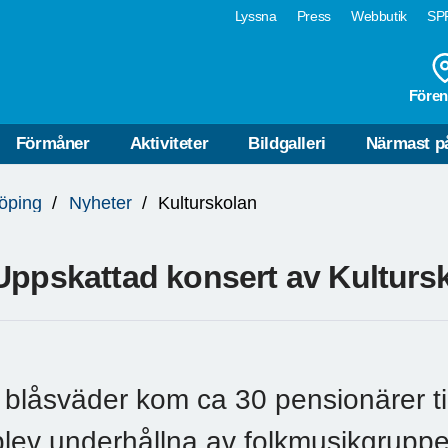
Lyssna
Press
Webbutik
SPF
Fören
Förmåner
Aktiviteter
Bildgalleri
Närmast p
öping
Nyheter
Kulturskolan
Uppskattad konsert av Kulturs
I blåsväder kom ca 30 pensionärer til
blev underhållna av folkmusikgrupp