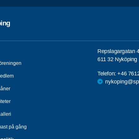
ing
Repslagargatan 
611 32 Nyköping
öreningen
Telefon:
+46 761
medlem
nykoping@spf
åner
iteter
alleri
ast på gång