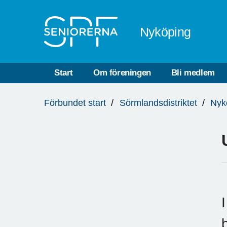
Till övergripande innehåll
Nyköping
Start
Om föreningen
Bli medlem
Du
Förbundet start
Sörmlandsdistriktet
Nyk
är
här: