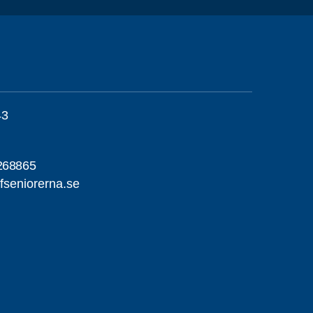
43
268865
seniorerna.se