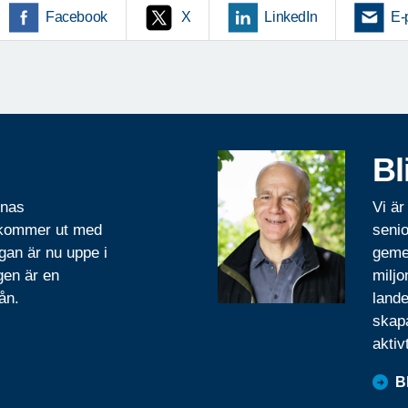
Facebook
X
LinkedIn
E-
Bl
rnas
Vi är
 kommer ut med
senio
gan är nu uppe i
geme
gen är en
miljo
ån.
lande
skapa
aktiv
B