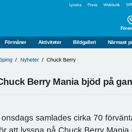
Lyssna
Press
Webbutik
SPF
Fören
Förmåner
Aktiviteter
Bildgalleri
Närmast p
öping
Nyheter
Chuck Berry
Chuck Berry Mania bjöd på ga
I onsdags samlades cirka 70 förvänt
för att lyssna på Chuck Berry Mania