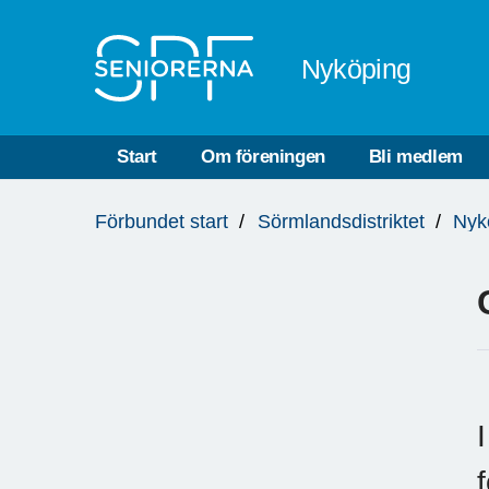
Till övergripande innehåll
Nyköping
Start
Om föreningen
Bli medlem
Du
Förbundet start
Sörmlandsdistriktet
Nyk
är
här: