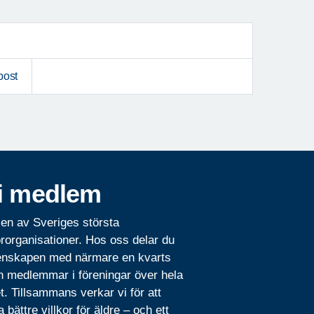
post
i medlem
 en av Sveriges största
rorganisationer. Hos oss delar du
nskapen med närmare en kvarts
n medlemmar i föreningar över hela
t. Tillsammans verkar vi för att
 bättre villkor för äldre – och ett