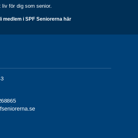
t liv för dig som senior.
li medlem i SPF Seniorerna här
43
268865
seniorerna.se