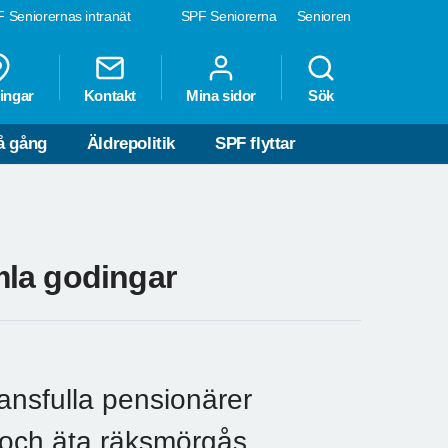
 Seniorernas intranät
SPF Seniorerna
Senioren
ingar
Kontakt
Mina sidor
Sök
å gång
Äldrepolitik
SPF flyttar
mla godingar
ansfulla pensionärer
 och äta räksmörgås