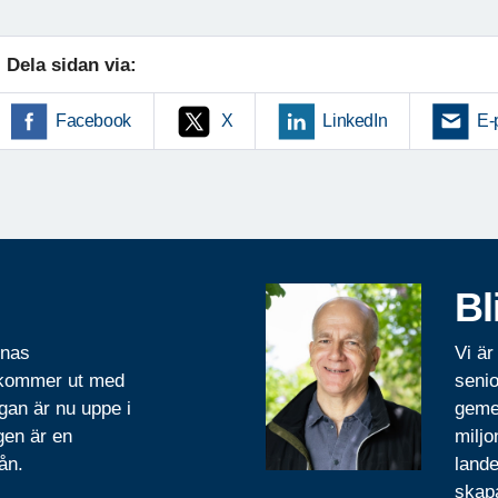
Dela sidan via:
Facebook
X
LinkedIn
E-
Bl
rnas
Vi är
 kommer ut med
senio
gan är nu uppe i
geme
gen är en
miljo
ån.
lande
skapa