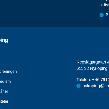
aktiv
B
ing
Repslagargatan 
611 32 Nyköping
öreningen
Telefon:
+46 761
medlem
nykoping@spf
åner
iteter