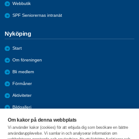
Webbutik
SPF Seniorernas intranät
Nyköping
Start
Om föreningen
Bli medlem
Förmåner
Aktiviteter
Bildgalleri
Närmast på gång
Om kakor på denna webbplats
Vi använder kakor (cookies) för att erbjuda dig som besökare en bättre
Äldrepolitik
användarupplevelse. Vi samlar in och analyserar information om