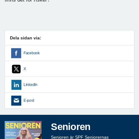
Dela sidan via:
Facebook
X
LinkedIn
E-post
Senioren
Senioren är SPF Seniorernas