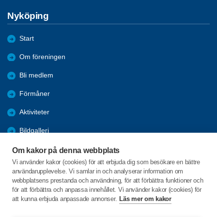
Nyköping
Start
Om föreningen
Bli medlem
Förmåner
Aktiviteter
Bildgalleri
Närmast på gång
Om kakor på denna webbplats
Vi använder kakor (cookies) för att erbjuda dig som besökare en bättre
Äldrepolitik
användarupplevelse. Vi samlar in och analyserar information om
webbplatsens prestanda och användning, för att förbättra funktioner och
SPF flyttar
för att förbättra och anpassa innehållet. Vi använder kakor (cookies) för
att kunna erbjuda anpassade annonser.
Läs mer om kakor
Repslagargatan 43