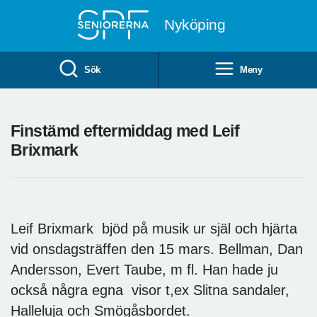
Till övergripande innehåll
Nyköping
Sök
Meny
Finstämd eftermiddag med Leif
Brixmark
Leif Brixmark bjöd på musik ur själ och hjärta
vid onsdagsträffen den 15 mars. Bellman, Dan
Andersson, Evert Taube, m fl. Han hade ju
också några egna visor t,ex Slitna sandaler,
Halleluja och Smögåsbordet.