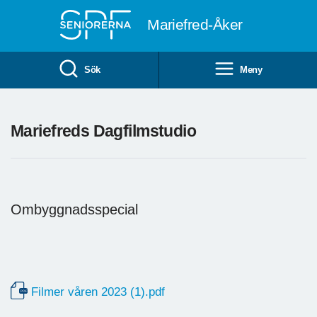
Till övergripande innehåll
Mariefred-Åker
Sök
Meny
Mariefreds Dagfilmstudio
Ombyggnadsspecial
Filmer våren 2023 (1).pdf