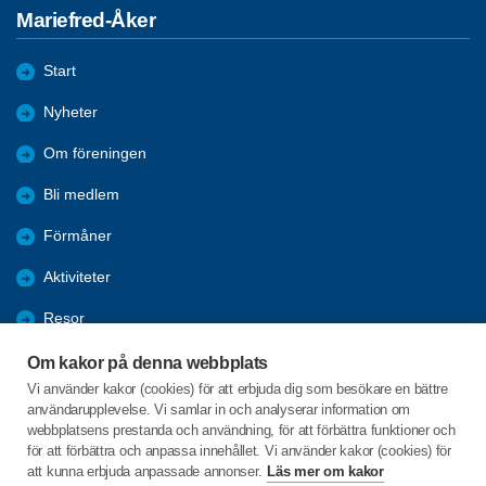
Mariefred-Åker
Start
Nyheter
Om föreningen
Bli medlem
Förmåner
Aktiviteter
Resor
Bildgalleri
Om kakor på denna webbplats
Vi använder kakor (cookies) för att erbjuda dig som besökare en bättre
Föreningstips
användarupplevelse. Vi samlar in och analyserar information om
webbplatsens prestanda och användning, för att förbättra funktioner och
Seniorrådet
för att förbättra och anpassa innehållet. Vi använder kakor (cookies) för
att kunna erbjuda anpassade annonser.
Läs mer om kakor