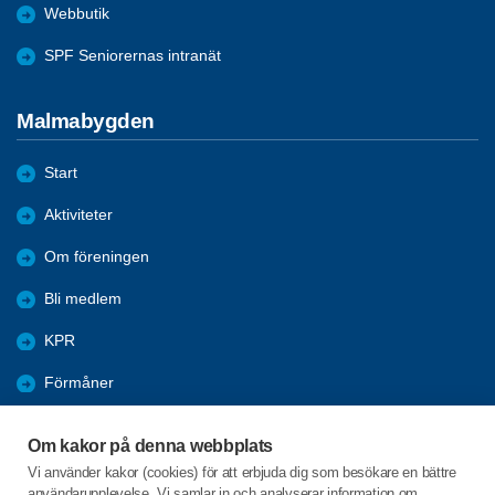
Webbutik
SPF Seniorernas intranät
Malmabygden
Start
Aktiviteter
Om föreningen
Bli medlem
KPR
Förmåner
Referat
Om kakor på denna webbplats
Nyheter
Vi använder kakor (cookies) för att erbjuda dig som besökare en bättre
användarupplevelse. Vi samlar in och analyserar information om