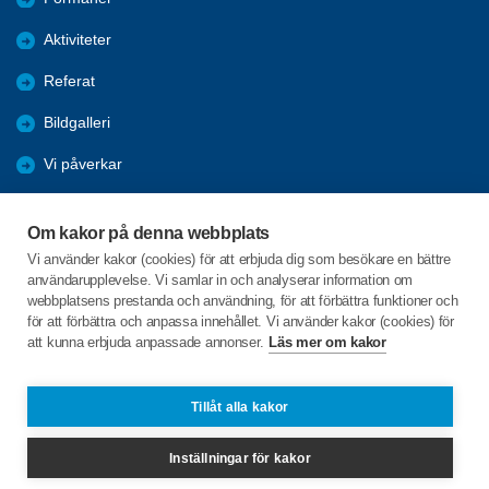
Aktiviteter
Referat
Bildgalleri
Vi påverkar
Trafik
Om kakor på denna webbplats
GDPR
Vi använder kakor (cookies) för att erbjuda dig som besökare en bättre
användarupplevelse. Vi samlar in och analyserar information om
Resor
webbplatsens prestanda och användning, för att förbättra funktioner och
för att förbättra och anpassa innehållet. Vi använder kakor (cookies) för
att kunna erbjuda anpassade annonser.
Läs mer om kakor
C/o:Inger Frisk
Lokes väg 29
611 50 NYKÖPING
Tillåt alla kakor
Telefon:
+46 703617874
Inställningar för kakor
kiladalen@spfseniorerna.se