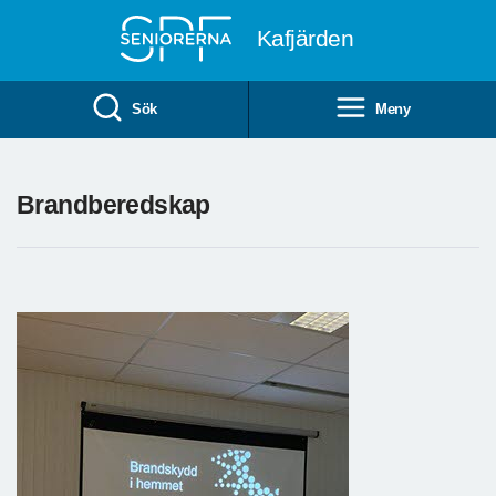
Till övergripande innehåll
Kafjärden
Sök
Meny
Brandberedskap