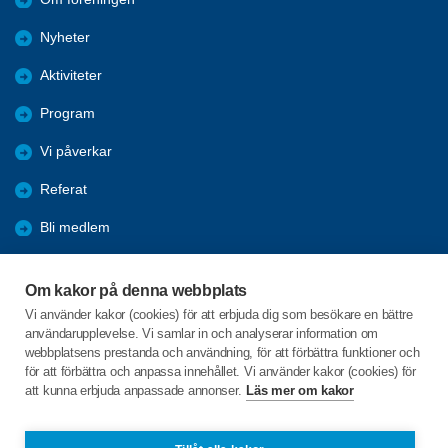
Nyheter
Aktiviteter
Program
Vi påverkar
Referat
Bli medlem
Förmåner
Om kakor på denna webbplats
SPF-appen
Vi använder kakor (cookies) för att erbjuda dig som besökare en bättre
användarupplevelse. Vi samlar in och analyserar information om
Favoriter
webbplatsens prestanda och användning, för att förbättra funktioner och
för att förbättra och anpassa innehållet. Vi använder kakor (cookies) för
att kunna erbjuda anpassade annonser.
Läs mer om kakor
C/o:Rosmarie Lindberg
Hytterstavägen 6
635 06 Eskilstuna