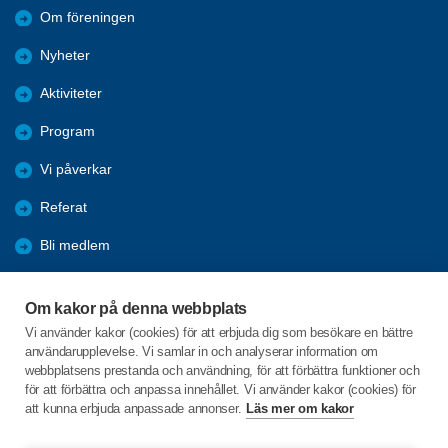
Om föreningen
Nyheter
Aktiviteter
Program
Vi påverkar
Referat
Bli medlem
Förmåner
Om kakor på denna webbplats
SPF-appen
Vi använder kakor (cookies) för att erbjuda dig som besökare en bättre
användarupplevelse. Vi samlar in och analyserar information om
Favoriter
webbplatsens prestanda och användning, för att förbättra funktioner och
för att förbättra och anpassa innehållet. Vi använder kakor (cookies) för
att kunna erbjuda anpassade annonser.
Läs mer om kakor
C/o:Rosmarie Lindberg
Hytterstavägen 6