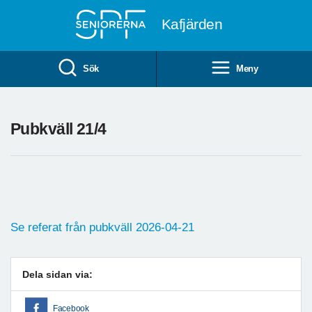
Till övergripande innehåll
Kafjärden
Sök
Meny
Pubkväll 21/4
Se referat från pubkväll 2026-04-21
Dela sidan via:
Facebook