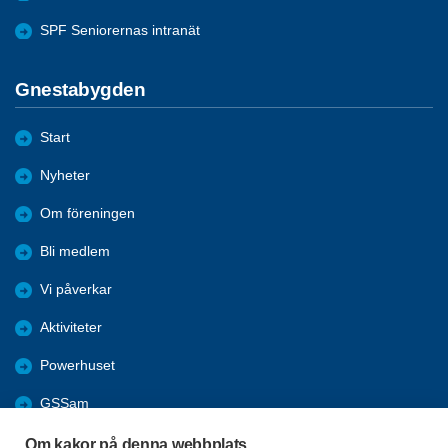
SPF Seniorernas intranät
Gnestabygden
Start
Nyheter
Om föreningen
Bli medlem
Vi påverkar
Aktiviteter
Powerhuset
GSSam
Tips
Om kakor på denna webbplats