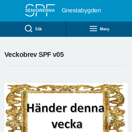
Till övergripande innehåll
Gnestabygden
Sök
Meny
Veckobrev SPF v05