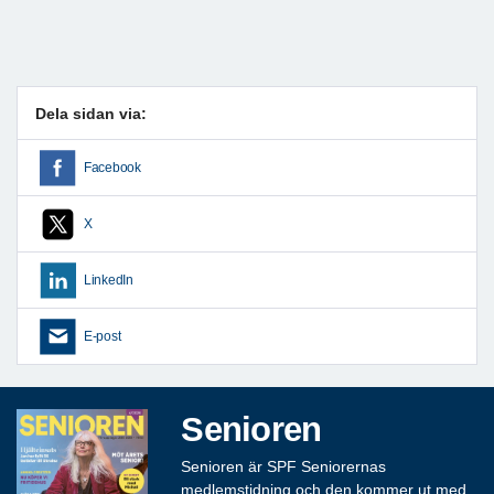
Dela sidan via:
Facebook
X
LinkedIn
E-post
Senioren
Senioren är SPF Seniorernas
medlemstidning och den kommer ut med