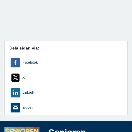
Dela sidan via:
Facebook
X
LinkedIn
E-post