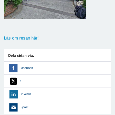
Läs om resan här!
Dela sidan via:
Facebook
X
LinkedIn
E-post