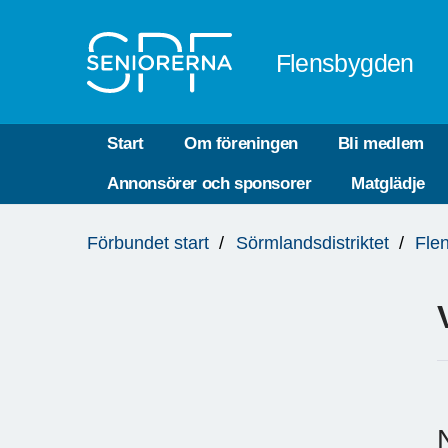
Till övergripande innehåll
Flensbygden
Start
Om föreningen
Bli medlem
Annonsörer och sponsorer
Matglädje
Du
Förbundet start
Sörmlandsdistriktet
Fle
är
här: