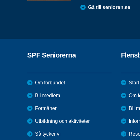
Gå till senioren.se
SPF Seniorerna
Flens
Om förbundet
Start
Bli medlem
Om f
Förmåner
Bli 
Utbildning och aktiviteter
Infor
Så tycker vi
Reso