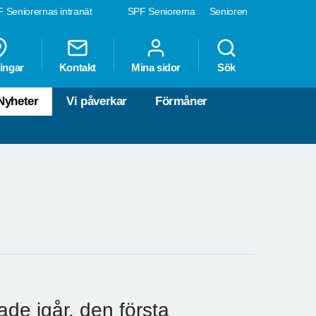
 Seniorernas intranät
SPF Seniorerna
Senioren
ingar
Kontakt
Mina sidor
Sök
Nyheter
Vi påverkar
Förmåner
rade igår, den första