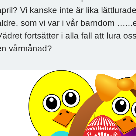
april? Vi kanske inte är lika lättlurade 
äldre, som vi var i vår barndom …...e
Vädret fortsätter i alla fall att lura os
en vårmånad?