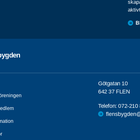
skapa
aktiv
B
bygden
Götgatan 10
642 37 FLEN
öreningen
Telefon:
072-210 
medlem
flensbygden@
mation
r