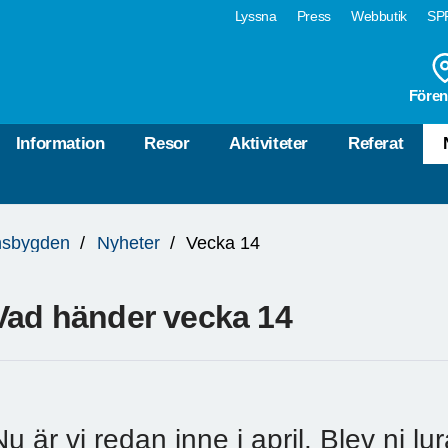
Lyssna
Press
Webbutik
SPF
Fören
Information
Resor
Aktiviteter
Referat
nsbygden
Nyheter
Vecka 14
Vad händer vecka 14
Nu är vi redan inne i april. Blev ni lu