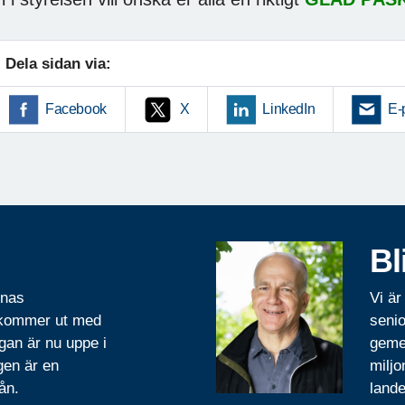
Dela sidan via:
Facebook
X
LinkedIn
E-
Bl
rnas
Vi är
 kommer ut med
senio
gan är nu uppe i
geme
gen är en
miljo
ån.
lande