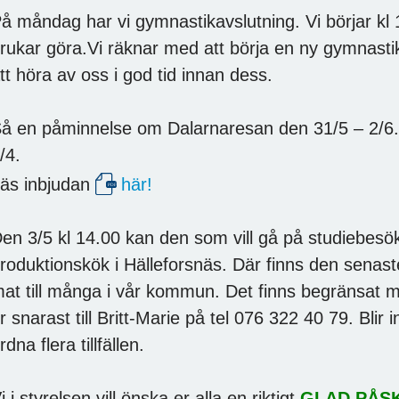
å måndag har vi gymnastikavslutning. Vi börjar kl 1
rukar göra.Vi räknar med att börja en ny gymnast
tt höra av oss i god tid innan dess.
å en påminnelse om Dalarnaresan den 31/5 – 2/6.
/4.
äs inbjudan
här!
en 3/5 kl 14.00 kan den som vill gå på studiebes
roduktionskök i Hälleforsnäs. Där finns den senaste
at till många i vår kommun. Det finns begränsat m
r snarast till Britt-Marie på tel 076 322 40 79. Blir 
rdna flera tillfällen.
i i styrelsen vill önska er alla en riktigt
GLAD PÅSK