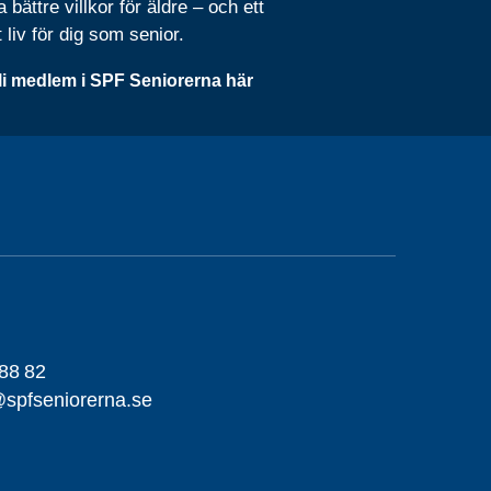
 bättre villkor för äldre – och ett
t liv för dig som senior.
li medlem i SPF Seniorerna här
88 82
spfseniorerna.se