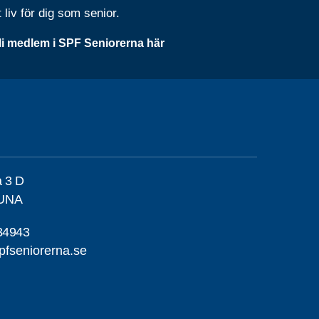
t liv för dig som senior.
li medlem i SPF Seniorerna här
a 3 D
TUNA
34943
pfseniorerna.se