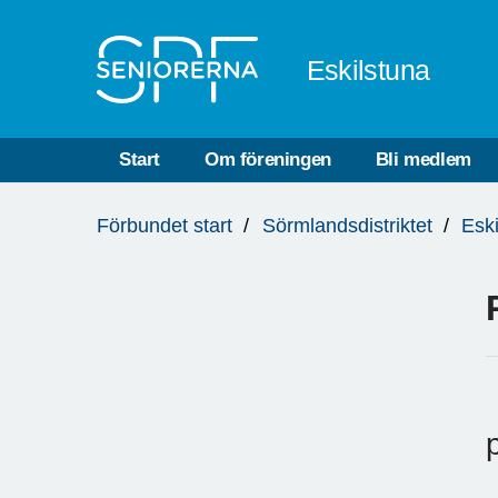
Till övergripande innehåll
Eskilstuna
Start
Om föreningen
Bli medlem
Du
Förbundet start
Sörmlandsdistriktet
Esk
är
här: