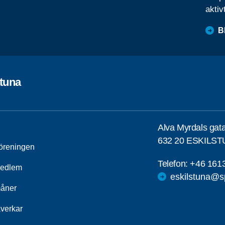
aktiv
B
stuna
Alva Myrdals gat
632 20 ESKILS
öreningen
Telefon:
+46 161
medlem
eskilstuna@s
åner
åverkar