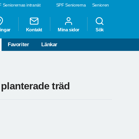
 Seniorernas intranät
SPF Seniorerna
Senioren
ingar
Kontakt
Mina sidor
Sök
Favoriter
Länkar
 planterade träd