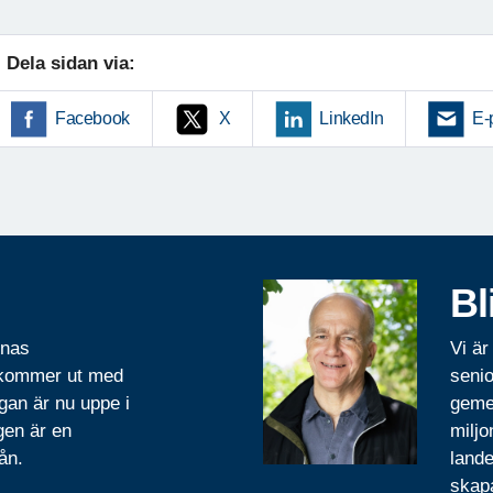
Dela sidan via:
Facebook
X
LinkedIn
E-
Bl
rnas
Vi är
 kommer ut med
senio
gan är nu uppe i
geme
gen är en
miljo
ån.
lande
skapa