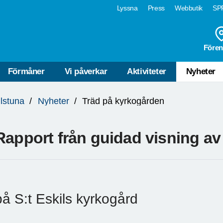
Lyssna
Press
Webbutik
SPF
Fören
Förmåner
Vi påverkar
Aktiviteter
Nyheter
ilstuna
Nyheter
Träd på kyrkogården
Rapport från guidad visning av
på S:t Eskils kyrkogård