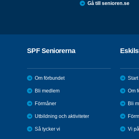
Gå till senioren.se
SPF Seniorerna
Eskil
Om förbundet
Start
Bli medlem
Om f
Förmåner
Bli 
Utbildning och aktiviteter
Förm
Så tycker vi
Vi p