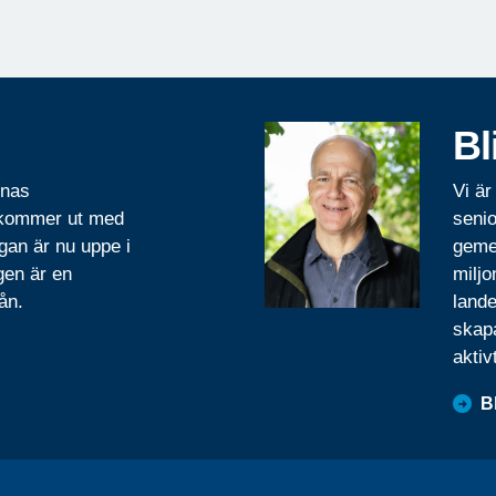
Bl
rnas
Vi är
 kommer ut med
senio
gan är nu uppe i
geme
gen är en
miljo
ån.
lande
skapa
aktiv
B