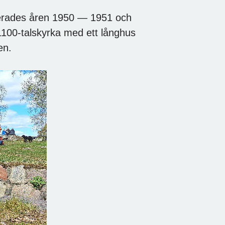
erades åren 1950 — 1951 och
1100-talskyrka med ett långhus
en.