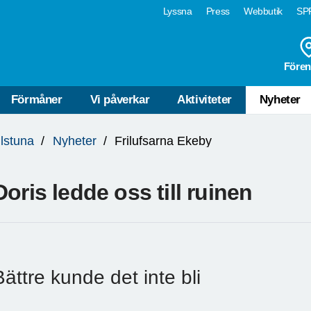
Lyssna
Press
Webbutik
SPF
Fören
Förmåner
Vi påverkar
Aktiviteter
Nyheter
ilstuna
Nyheter
Frilufsarna Ekeby
Doris ledde oss till ruinen
Bättre kunde det inte bli