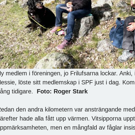
y medlem i föreningen, jo Frilufsarna lockar. Anki
essie, löste sitt medlemskap i SPF just i dag. Ko
ång tidigare.
Foto: Roger Stark
edan den andra kilometern var ansträngande med
ärefter hade alla fått upp värmen. Vitsipporna uppt
ppmärksamheten, men en mångfald av fåglar insist