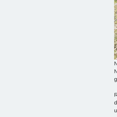
N
N
g
R
d
u