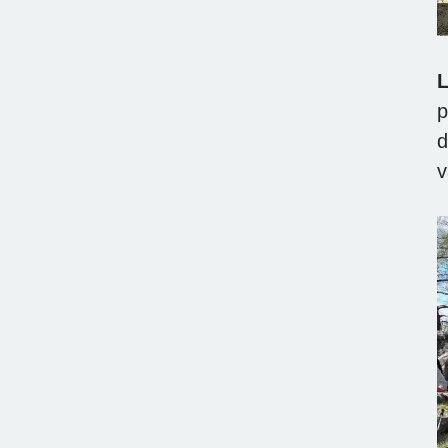
L
p
d
v