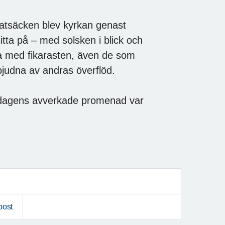
matsäcken blev kyrkan genast
sitta på – med solsken i blick och
da med fikarasten, även de som
judna av andras överflöd.
t dagens avverkade promenad var
post