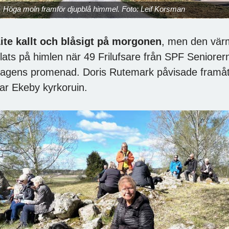
Höga moln framför djupblå himmel. Foto: Leif Korsman
ite kallt och blåsigt på morgonen
, men den vär
lats på himlen när 49 Frilufsare från SPF Seniorer
agens promenad. Doris Rutemark påvisade framåt
ar Ekeby kyrkoruin.