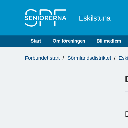
Till övergripande innehåll
Eskilstuna
Start
Om föreningen
Bli medlem
Du
Förbundet start
Sörmlandsdistriktet
Esk
är
här: