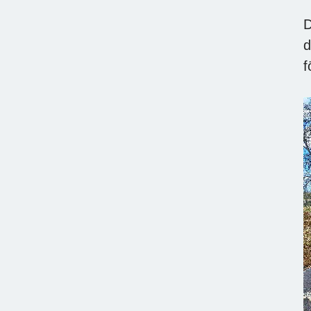
D
d
f