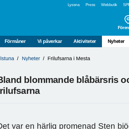
Lyssna
Press
Webbutik
SPF
Fören
Förmåner
Vi påverkar
Aktiviteter
Nyheter
ilstuna
Nyheter
Frilufsarna i Mesta
Bland blommande blåbärsris oc
frilufsarna
Det var en härlig promenad Sten bjö