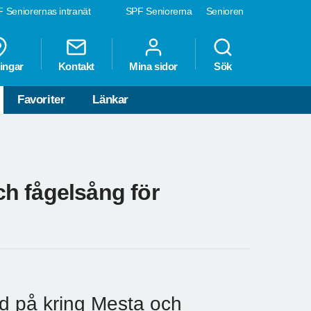
 Seniorernas intranät
SPF Seniorerna
Senioren
ingar
Kontakt
Mina sidor
Sök
Favoriter
Länkar
h fågelsång för
d på kring Mesta och