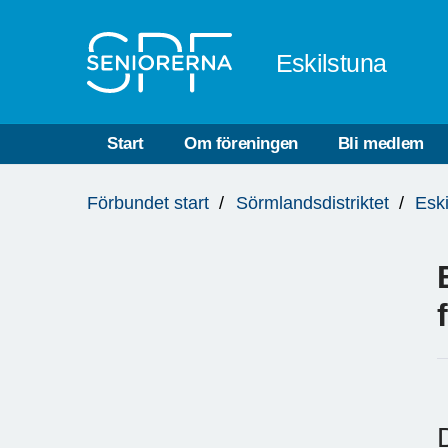
Till övergripande innehåll
Eskilstuna
Start
Om föreningen
Bli medlem
Du
Förbundet start
Sörmlandsdistriktet
Esk
är
här: