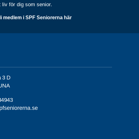
t liv för dig som senior.
li medlem i SPF Seniorerna här
a 3 D
TUNA
34943
pfseniorerna.se