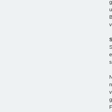
g
u
B
v
S
S
e
s
N
n
v
g
F