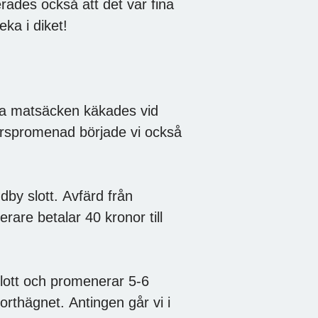
rades också att det var fina
ka i diket!
nta matsäcken käkades vid
erspromenad började vi också
dby slott. Avfärd från
are betalar 40 kronor till
slott och promenerar 5-6
orthägnet. Antingen går vi i