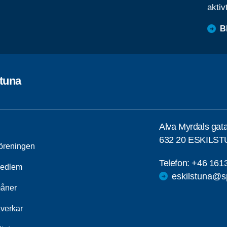
aktiv
B
stuna
Alva Myrdals gat
632 20 ESKILS
öreningen
Telefon:
+46 161
medlem
eskilstuna@s
åner
åverkar