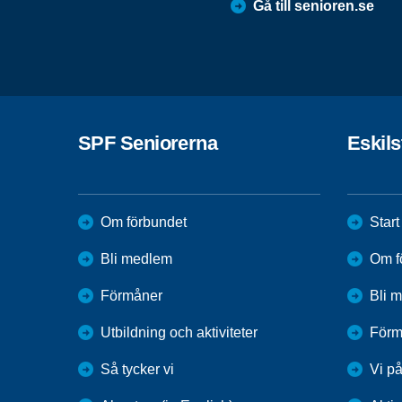
Gå till senioren.se
SPF Seniorerna
Eskil
Om förbundet
Start
Bli medlem
Om f
Förmåner
Bli 
Utbildning och aktiviteter
Förm
Så tycker vi
Vi p