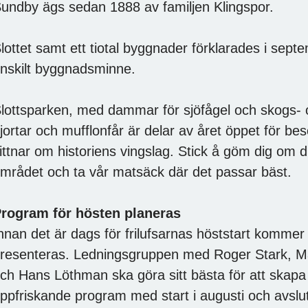
undby ägs sedan 1888 av familjen Klingspor.
lottet samt ett tiotal byggnader förklarades i sept
nskilt byggnadsminne.
lottsparken, med dammar för sjöfågel och skogs-
jortar och mufflonfår är delar av året öppet för 
ittnar om historiens vingslag. Stick å göm dig om du 
mrådet och ta vår matsäck där det passar bäst.
rogram för hösten planeras
nnan det är dags för frilufsarnas höststart kommer 
resenteras. Ledningsgruppen med Roger Stark, Ma
ch Hans Löthman ska göra sitt bästa för att skap
ppfriskande program med start i augusti och avslu