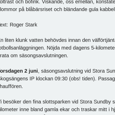
oltrast och bofink. Viskande, oss emellan, konstate
lommor på blåbärsriset och bländande gula kabbele
ext: Roger Stark
n liten klunk vatten behövdes innan den välförtjä
otbollsanläggningen. Nöjda med dagens 5-kilomet
rata om säsongsavslutningen.
orsdagen 2 juni
, säsongsavslutning vid Stora Sun
kogsängens IP klockan 09:30 (obs! tiden). Passager
hauffören.
i besöker den fina slottsparken vid Stora Sundby 
ilometer inne bland gamla ekar och traskar mitt i hj