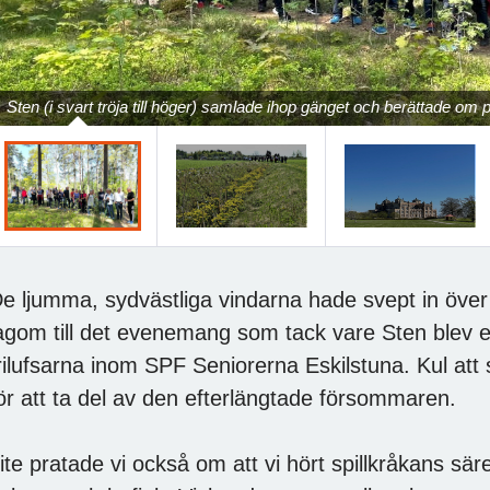
Sten (i svart tröja till höger) samlade ihop gänget och berättade 
e ljumma, sydvästliga vindarna hade svept in över 
agom till det evenemang som tack vare Sten blev e
rilufsarna inom SPF Seniorerna Eskilstuna. Kul at
ör att ta del av den efterlängtade försommaren.
ite pratade vi också om att vi hört spillkråkans sä