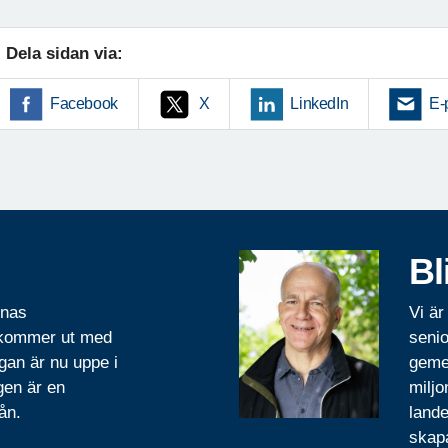
Dela sidan via:
Facebook
X
LinkedIn
E-
Bl
rnas
Vi är
 kommer ut med
senio
gan är nu uppe i
geme
gen är en
miljo
ån.
lande
skapa