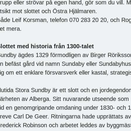
rupp eller strövar på egen hand, gör som du vill. 
tsikt mot slottet och Östra Hjälmaren.
åde Leif Korsman, telefon 070 283 20 20, och Rog
et mera.
lottet med historia från 1300-talet
undby ägdes 1329 förmodligen av Birger Röriksso
n befäst gård vid namn Sundaby eller Sundabyhus
ig om ett enklare försvarsverk eller kastal, strate
utida Stora Sundby är ett slott och en jordegendo
ärheten av Alberga. Sitt nuvarande utseende som li
id en genomgripande omdaning under 1830- och 18
reve Carl De Geer. Ritningarna hade upprättats av
rederick Robinson och arbetet leddes av byggmä