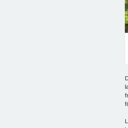
D
l
f
f
L