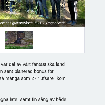
om platsens gravområden. FOTO: Roger Stark.
vår del av vårt fantastiska land
n sent planerad bonus för
t så många som 27 ”lufsare” kom
regna läte, samt fin sång av både