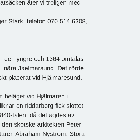
Matsäcken äter vi troligen med
er Stark, telefon 070 514 6308,
n den yngre och 1364 omtalas
, nära Jaelmarsund. Det rörde
giskt placerat vid Hjälmaresund.
m beläget vid Hjälmaren i
knar en riddarborg fick slottet
40-talen, då det ägdes av
 den skotske arkitekten Peter
staren Abraham Nyström. Stora