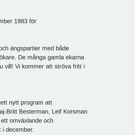
ember 1983 för
 och ängspartier med både
besökare. De många gamla ekarna
vill! Vi kommer att ströva fritt i
ett nytt program att
j-Britt Besterman, Leif Korsman
a ett omväxlande och
t i december.