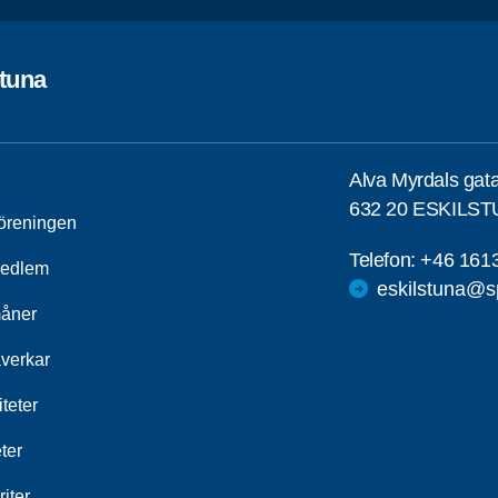
stuna
Alva Myrdals gat
632 20 ESKILS
öreningen
Telefon:
+46 161
medlem
eskilstuna@s
åner
åverkar
iteter
ter
iter