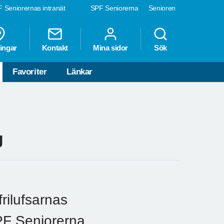
 Seniorernas intranät
SPF Seniorerna
Senioren
ingar
Kontakt
Mina sidor
Sök
Favoriter
Länkar
g
frilufsarnas
PF Seniorerna