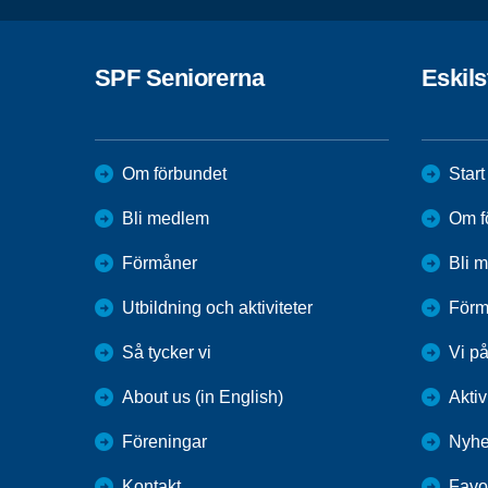
SPF Seniorerna
Eskil
Om förbundet
Start
Bli medlem
Om f
Förmåner
Bli 
Utbildning och aktiviteter
Förm
Så tycker vi
Vi p
About us (in English)
Aktiv
Föreningar
Nyhe
Kontakt
Favor