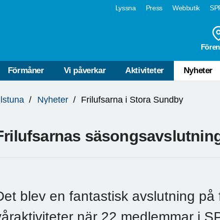
Lyssna
Press
Webbutik
SPF
Fören
Förmåner
Vi påverkar
Aktiviteter
Nyheter
ilstuna
Nyheter
Frilufsarna i Stora Sundby
Frilufsarnas säsongsavslutnin
Det blev en fantastisk avslutning på 
våraktiviteter när 22 medlemmar i S