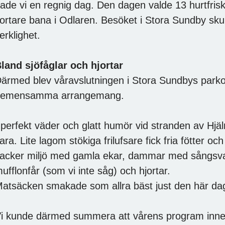
ade vi en regnig dag. Den dagen valde 13 hurtfrisk
ortare bana i Odlaren. Besöket i Stora Sundby sku
erklighet.
land sjöfåglar och hjortar
ärmed blev våravslutningen i Stora Sundbys park
gemensamma arrangemang.
 perfekt väder och glatt humör vid stranden av Hj
ara. Lite lagom stökiga frilufsare fick fria fötter oc
acker miljö med gamla ekar, dammar med sångsva
ufflonfår (som vi inte såg) och hjortar.
atsäcken smakade som allra bäst just den här da
i kunde därmed summera att vårens program innehö