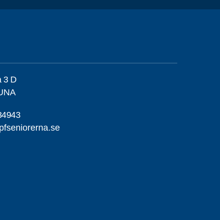
a 3 D
TUNA
34943
pfseniorerna.se