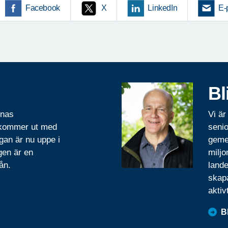
Facebook
X
LinkedIn
E-
Bl
rnas
Vi är
 kommer ut med
senio
gan är nu uppe i
geme
gen är en
miljo
ån.
lande
skapa
aktiv
B