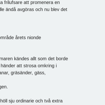
a frilufsare att promenera en
lle ändå avgöras och nu blev det
område årets nionde
älmaren kändes allt som det borde
h händer att strosa omkring i
nar, gräsänder, gäss,
gen.
ll sju ordinarie och två extra