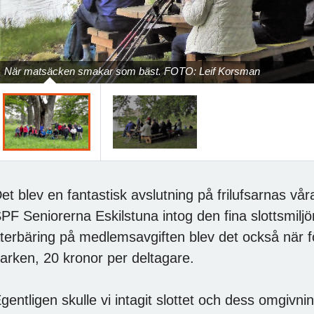
När matsäcken smakar som bäst. FOTO: Leif Korsman
et blev en fantastisk avslutning på frilufsarnas vå
PF Seniorerna Eskilstuna intog den fina slottsmiljö
terbäring på medlemsavgiften blev det också när för
arken, 20 kronor per deltagare.
gentligen skulle vi intagit slottet och dess omgivn