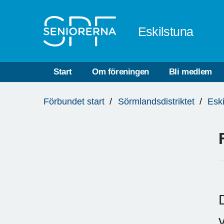
Till övergripande innehåll
Eskilstuna
Start
Om föreningen
Bli medlem
Du
Förbundet start
Sörmlandsdistriktet
Esk
är
här: