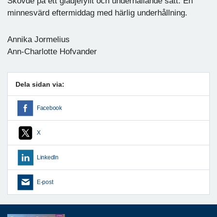
Skövde på ett glädjefyllt och underhållande sätt. En
minnesvärd eftermiddag med härlig underhållning.
Annika Jormelius
Ann-Charlotte Hofvander
Dela sidan via:
Facebook
X
LinkedIn
E-post