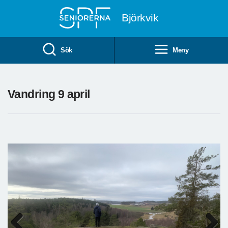
Till övergripande innehåll
Björkvik
Sök
Meny
Vandring 9 april