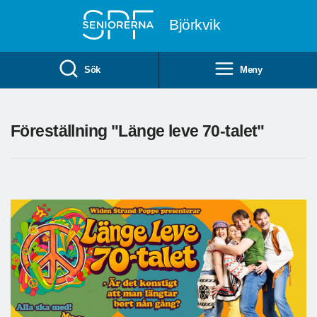
Till övergripande innehåll
Björkvik
Sök
Meny
Föreställning "Länge leve 70-talet"