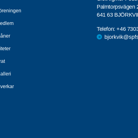
Palmtorpsvägen 
öreningen
641 63 BJÖRKVI
medlem
Telefon:
+46 730
åner
bjorkvik@spf
iteter
rat
alleri
åverkar