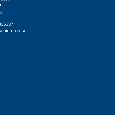
2
K
335637
seniorerna.se