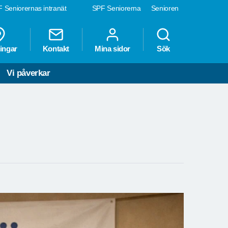
 Seniorernas intranät
SPF Seniorerna
Senioren
ingar
Kontakt
Mina sidor
Sök
Vi påverkar