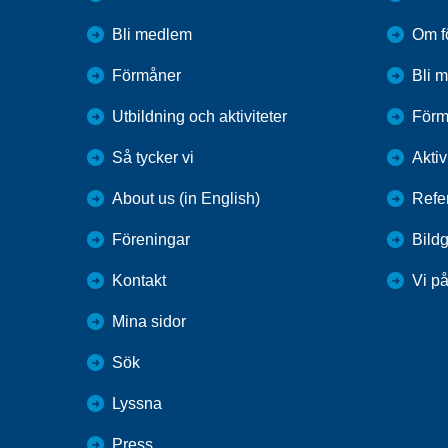
Bli medlem
Om f
Förmåner
Bli 
Utbildning och aktiviteter
Förm
Så tycker vi
Aktiv
About us (in English)
Refe
Föreningar
Bildg
Kontakt
Vi p
Mina sidor
Sök
Lyssna
Press