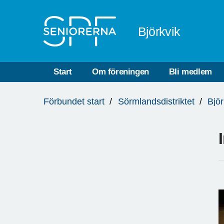
Till övergripande innehåll
Björkvik
Start
Om föreningen
Bli medlem
Du
Förbundet start
Sörmlandsdistriktet
Björ
är
här: