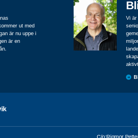
Bl
rnas
Vi är
 kommer ut med
senio
gan är nu uppe i
geme
gen är en
miljo
ån.
lande
skapa
aktiv
B
vik
C/o:Rigmor Pette