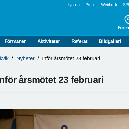
Lyssna
Press
Webbutik
SPF
Fören
Förmåner
Aktiviteter
Referat
Bildgalleri
kvik
Nyheter
Inför årsmötet 23 februari
Inför årsmötet 23 februari