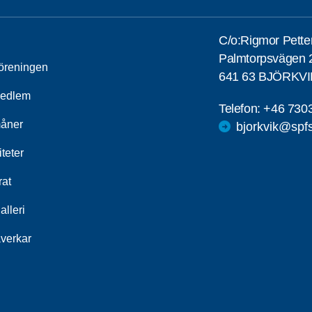
C/o:Rigmor Pette
Palmtorpsvägen 
öreningen
641 63 BJÖRKVI
medlem
Telefon:
+46 730
åner
bjorkvik@spf
iteter
rat
alleri
åverkar