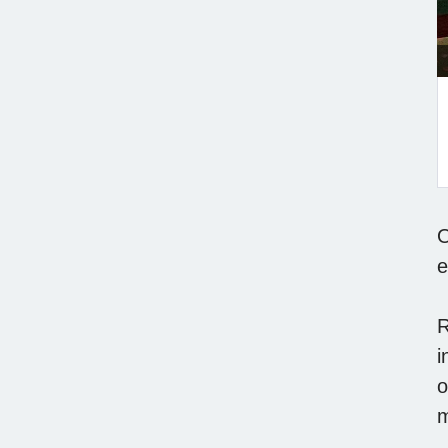
O
e
R
i
o
m