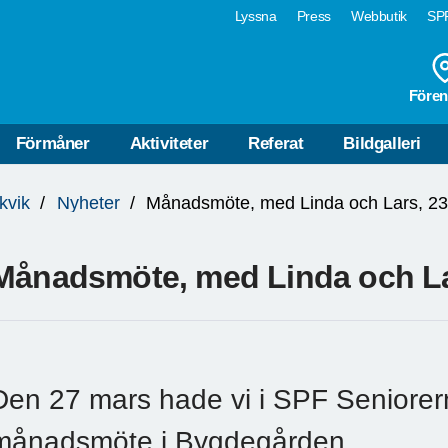
Lyssna
Press
Webbutik
SPF
Fören
Förmåner
Aktiviteter
Referat
Bildgalleri
kvik
Nyheter
Månadsmöte, med Linda och La
Den 27 mars hade vi i SPF Seniorer
månadsmöte i Bygdegården.