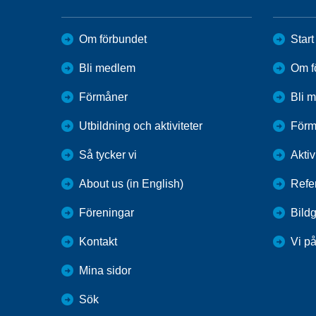
Om förbundet
Start
Bli medlem
Om f
Förmåner
Bli 
Utbildning och aktiviteter
Förm
Så tycker vi
Aktiv
About us (in English)
Refe
Föreningar
Bildg
Kontakt
Vi p
Mina sidor
Sök