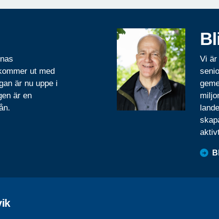
Bl
rnas
Vi är
 kommer ut med
senio
gan är nu uppe i
geme
gen är en
miljo
ån.
lande
skapa
aktiv
B
vik