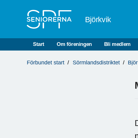
Till övergripande innehåll
Björkvik
Start
Om föreningen
Bli medlem
Du
Förbundet start
Sörmlandsdistriktet
Björ
är
här: