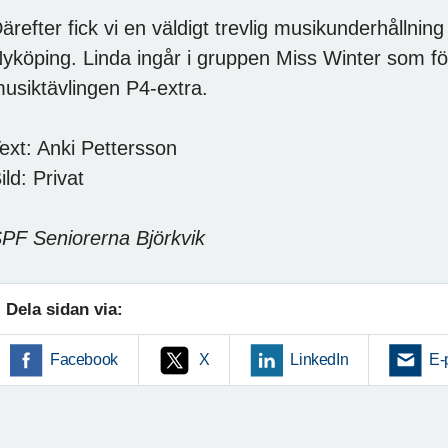
ärefter fick vi en väldigt trevlig musikunderhållnin
yköping. Linda ingår i gruppen Miss Winter som förra 
usiktävlingen P4-extra.
ext: Anki Pettersson
ild: Privat
PF Seniorerna Björkvik
Dela sidan via:
Facebook
X
LinkedIn
E-