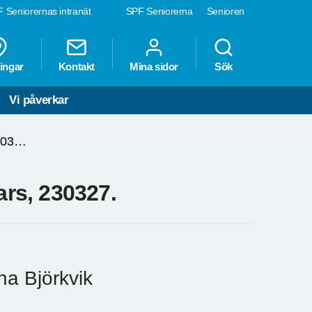
 Seniorernas intranät
SPF Seniorerna
Senioren
ingar
Kontakt
Mina sidor
Sök
Vi påverkar
Månadsmöte, med Linda och Lars, 230327.
rs, 230327.
na Björkvik