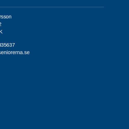
rsson
2
K
335637
seniorerna.se