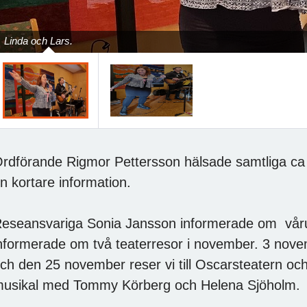
Linda och Lars.
rdförande Rigmor Pettersson hälsade samtliga c
n kortare information.
eseansvariga Sonia Jansson informerade om vårutf
nformerade om två teaterresor i november. 3 novem
ch den 25 november reser vi till Oscarsteatern och
usikal med Tommy Körberg och Helena Sjöholm.