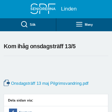
Till övergripande innehåll
Linden
Sök
Meny
Kom ihåg onsdagsträff 13/5
Onsdagsträff 13 maj Pilgrimsvandring.pdf
Dela sidan via: