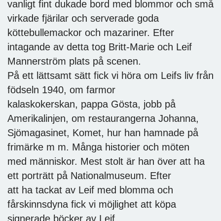
vanligt fint dukade bord med blommor och små
virkade fjärilar och serverade goda
köttebullemackor och mazariner. Efter
intagande av detta tog Britt-Marie och Leif
Mannerström plats på scenen.
På ett lättsamt sätt fick vi höra om Leifs liv från
födseln 1940, om farmor
kalaskokerskan, pappa Gösta, jobb på
Amerikalinjen, om restaurangerna Johanna,
Sjömagasinet, Komet, hur han hamnade på
frimärke m m. Många historier och möten
med människor. Mest stolt är han över att ha
ett porträtt på Nationalmuseum. Efter
att ha tackat av Leif med blomma och
fårskinnsdyna fick vi möjlighet att köpa
signerade böcker av Leif.