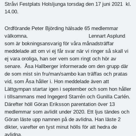
Stråvi Festplats Holsljunga torsdag den 17 juni 2021 kl.
14.00.
Ordförande Peter Björding hälsade 65 medlemmar
välkomna. Lennart Asplund
som är bokningsansvarig för våra månadsträffar
meddelade att om vi ej får svar när vi ringer så skall vi
ej vara oroliga, han ser vem som ringt och hör av
senare. Åsa Hallberger informerade om den grupp där
de som mist sin fru/man/sambo kan träffas och pratas
vid, som Åsa håller i. Hon meddelade även att
Lättgympan startar igen i september och som hon håller
i tillsammans med Ingegerd Starrén och Gunilla Carlén.
Därefter höll Göran Eriksson parentation över 13
medlemmar som avlidit under 2020. Ett ljus tändes och
Göran läste upp namnen på de avlidna. Han läste 2
dikter, varefter en tyst minut hölls för att hedra de
avlidna.